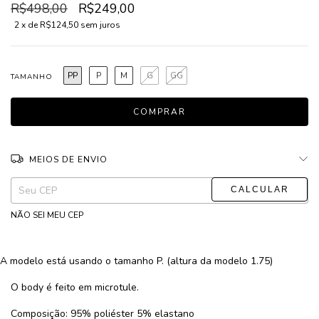
R$498,00
R$249,00
2
x de
R$124,50
sem juros
PP
P
M
G
GG
TAMANHO
MEIOS DE ENVIO
ALTERAR CEP
Entregas para o CEP:
NÃO SEI MEU CEP
A modelo está usando o tamanho P. (altura da modelo 1.75)
O body é feito em microtule.
Composição: 95% poliéster 5% elastano