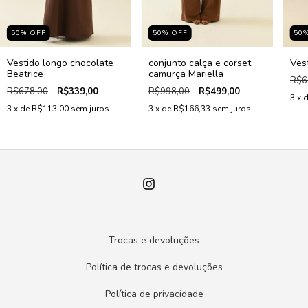
50
%
OFF
50
%
OFF
50
Vestido longo chocolate
conjunto calça e corset
Ves
Beatrice
camurça Mariella
R$6
R$678,00
R$339,00
R$998,00
R$499,00
3
x 
3
x de
R$113,00
sem juros
3
x de
R$166,33
sem juros
Trocas e devoluções
Política de trocas e devoluções
Política de privacidade