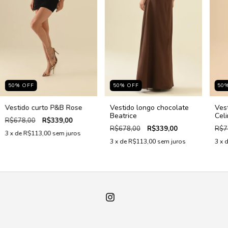
50
%
OFF
50
%
OFF
50
Vestido curto P&B Rose
Vestido longo chocolate
Ves
Beatrice
Cel
R$678,00
R$339,00
R$678,00
R$339,00
R$7
3
x de
R$113,00
sem juros
3
x de
R$113,00
sem juros
3
x 