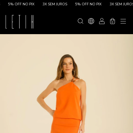
5% OFF NO PIX
3X SEM JUROS
5% OFF NO PIX
3X SEM JUROS
0