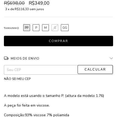
R$698,00
R$349,00
3
x de
R$116,33
sem juros
PP
P
M
G
GG
TAMANHO
MEIOS DE ENVIO
ALTERAR CEP
Entregas para o CEP:
NÃO SEI MEU CEP
A modelo está usando o tamanho P. (altura da modelo 1.76)
A peça foi feita em viscose.
Composição:93% viscose 7% poliamida