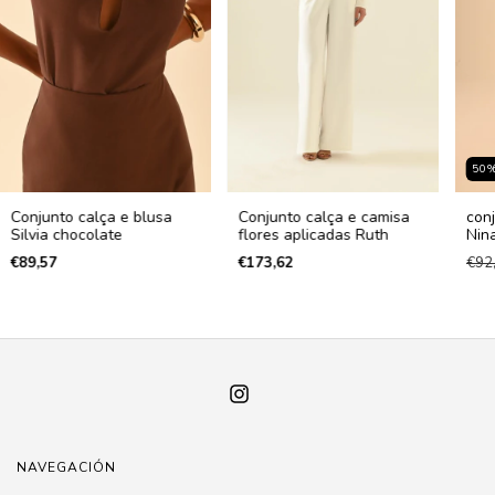
50
Conjunto calça e blusa
Conjunto calça e camisa
conj
Silvia chocolate
flores aplicadas Ruth
Nin
€89,57
€173,62
€92
NAVEGACIÓN