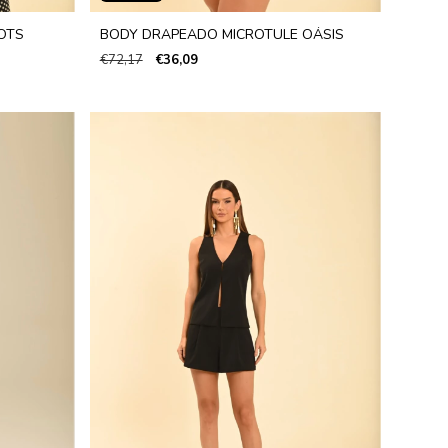
OTS
BODY DRAPEADO MICROTULE OÁSIS
€72,17
€36,09