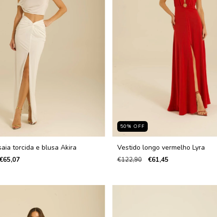
50
%
OFF
aia torcida e blusa Akira
Vestido longo vermelho Lyra
€65,07
€122,90
€61,45