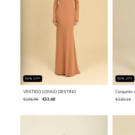
50
%
OFF
50
%
OFF
VESTIDO LONGO DESTINO
Conjunto s
€106,96
€53,48
€130,14