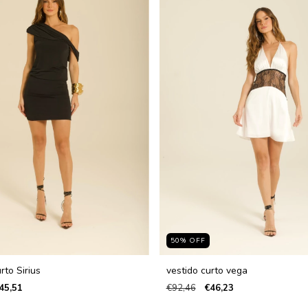
50
%
OFF
rto Sirius
vestido curto vega
45,51
€92,46
€46,23