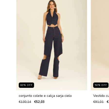
60
%
OFF
50
%
OFF
conjunto colete e calça sarja cielo
Vestido cu
€130,14
€52,03
€91,01
€