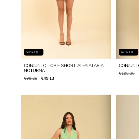
50
%
OFF
67
%
OFF
CONJUNTO TOP E SHORT ALFAIATARIA
CONJUNT
NOTURNA
€195,36
€98,26
€49,13