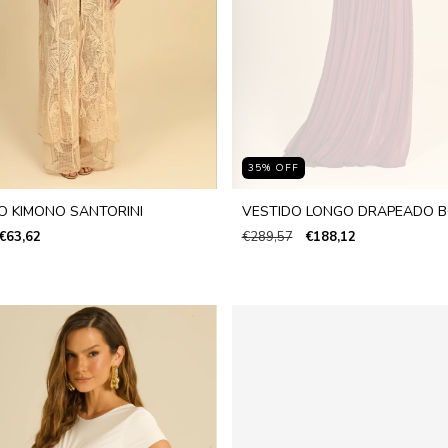
35
%
OFF
O KIMONO SANTORINI
VESTIDO LONGO DRAPEADO 
€63,62
€289,57
€188,12