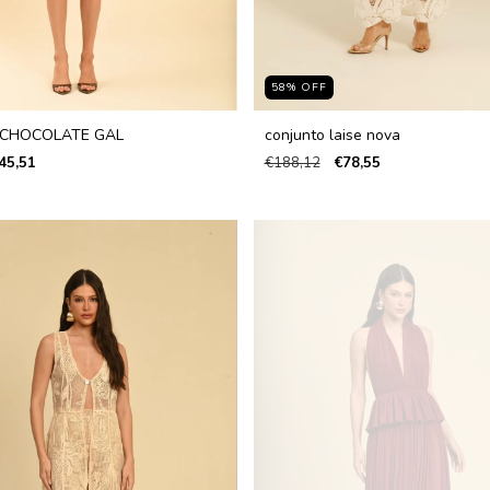
58
%
OFF
 CHOCOLATE GAL
conjunto laise nova
45,51
€188,12
€78,55