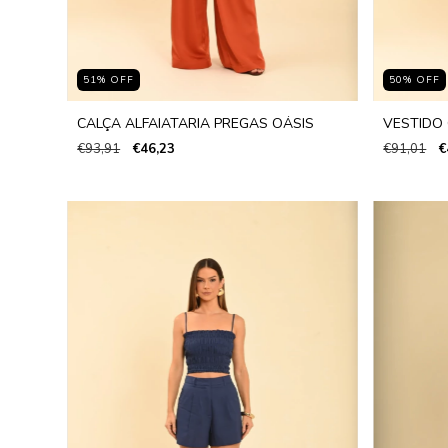
51
%
OFF
50
%
OFF
CALÇA ALFAIATARIA PREGAS OÁSIS
VESTIDO
€93,91
€46,23
€91,01
€