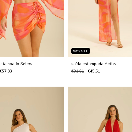
50
%
OFF
estampado Selena
saída estampada Aethra
€57,83
€91,01
€45,51