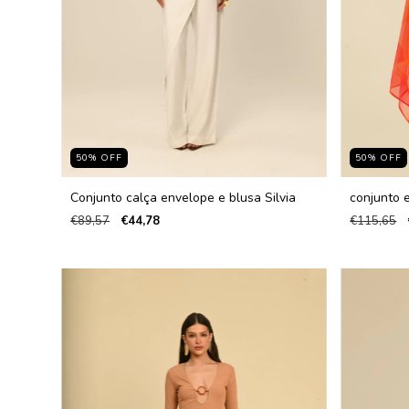
50
%
OFF
50
%
OFF
Conjunto calça envelope e blusa Silvia
conjunto 
€89,57
€44,78
€115,65