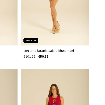
50
%
OFF
conjunto laranja saia e blusa Kael
€101,16
€50,58