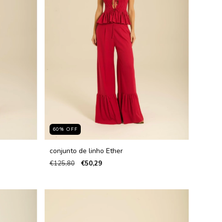
60
%
OFF
conjunto de linho Ether
€125,80
€50,29