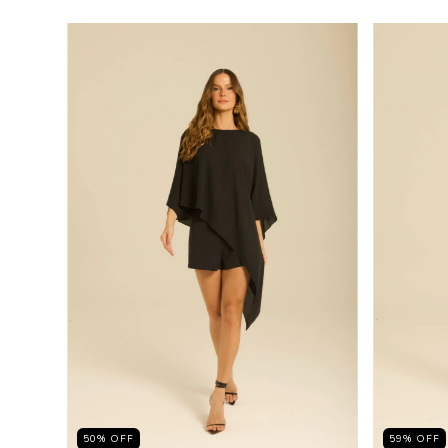
50
%
OFF
59
%
OFF