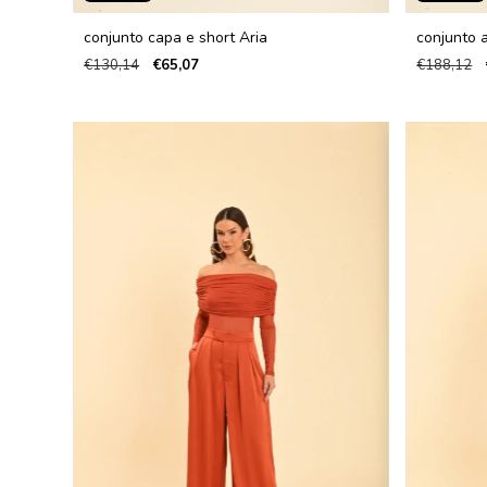
conjunto capa e short Aria
conjunto a
€130,14
€65,07
€188,12