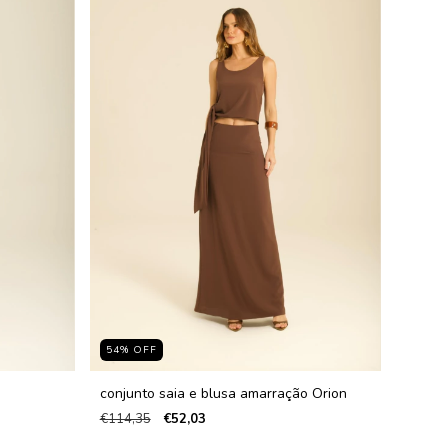
54
%
OFF
conjunto saia e blusa amarração Orion
€114,35
€52,03