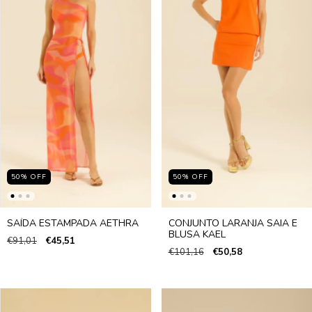
50
%
OFF
50
%
OFF
SAÍDA ESTAMPADA AETHRA
CONJUNTO LARANJA SAIA E
BLUSA KAEL
€91,01
€45,51
€101,16
€50,58