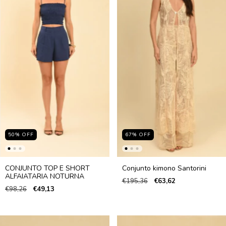
50
%
OFF
67
%
OFF
CONJUNTO TOP E SHORT
Conjunto kimono Santorini
ALFAIATARIA NOTURNA
€195,36
€63,62
€98,26
€49,13