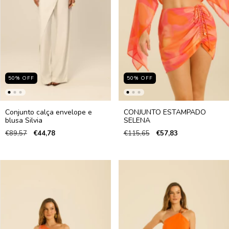
50
%
OFF
50
%
OFF
Conjunto calça envelope e
CONJUNTO ESTAMPADO
blusa Silvia
SELENA
€89,57
€44,78
€115,65
€57,83