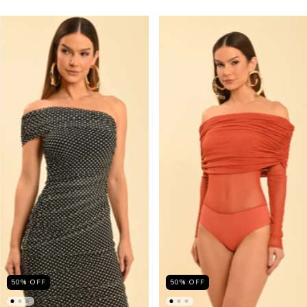
50
%
OFF
50
%
OFF