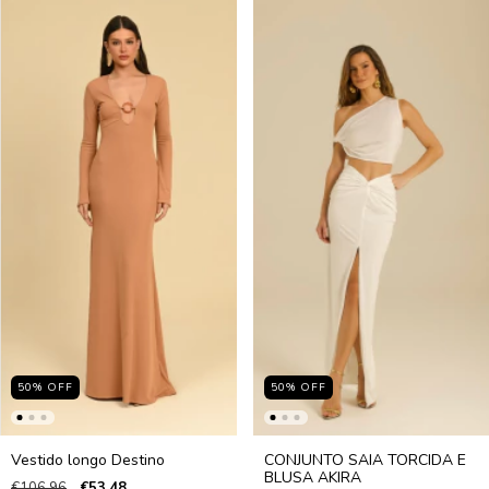
50
%
OFF
50
%
OFF
Vestido longo Destino
CONJUNTO SAIA TORCIDA E
BLUSA AKIRA
€106,96
€53,48