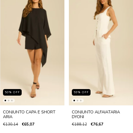
50
%
OFF
59
%
OFF
CONJUNTO CAPA E SHORT
CONJUNTO ALFAIATARIA
ARIA
DYONI
€130,14
€65,07
€188,12
€76,67