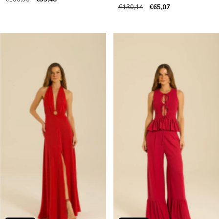
€130,14
€65,07