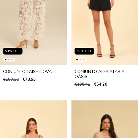
58
%
OFF
50
%
OFF
CONJUNTO LAISE NOVA
CONJUNTO ALFAIATARIA
OÁSIS
€188,12
€78,55
€108,41
€54,20