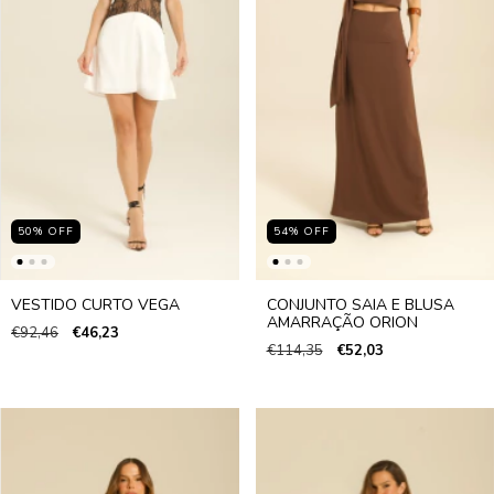
50
%
OFF
54
%
OFF
VESTIDO CURTO VEGA
CONJUNTO SAIA E BLUSA
AMARRAÇÃO ORION
€92,46
€46,23
€114,35
€52,03