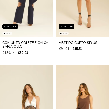
60
%
OFF
50
%
OFF
CONJUNTO COLETE E CALÇA
VESTIDO CURTO SIRIUS
SARJA CIELO
€91,01
€45,51
€130,14
€52,03