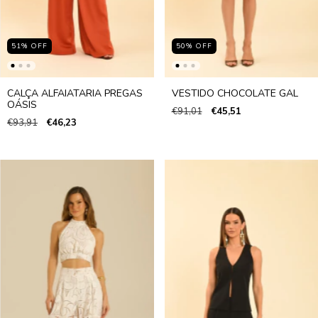
51
%
OFF
50
%
OFF
CALÇA ALFAIATARIA PREGAS
VESTIDO CHOCOLATE GAL
OÁSIS
€91,01
€45,51
€93,91
€46,23