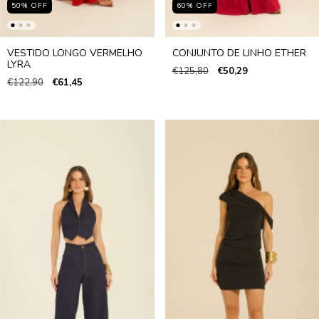
50
%
OFF
60
%
OFF
VESTIDO LONGO VERMELHO
CONJUNTO DE LINHO ETHER
LYRA
€125,80
€50,29
€122,90
€61,45