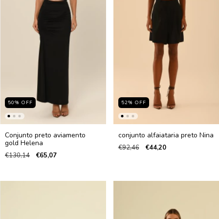
50
%
OFF
52
%
OFF
Conjunto preto aviamento
conjunto alfaiataria preto Nina
gold Helena
€92,46
€44,20
€130,14
€65,07