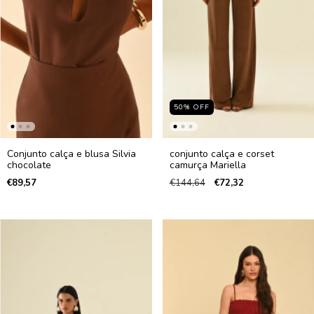
50
%
OFF
Conjunto calça e blusa Silvia
conjunto calça e corset
chocolate
camurça Mariella
€89,57
€144,64
€72,32