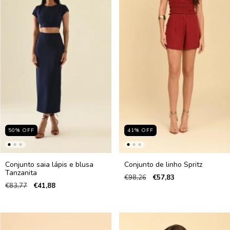
50
%
OFF
41
%
OFF
Conjunto saia lápis e blusa
Conjunto de linho Spritz
Tanzanita
€98,26
€57,83
€83,77
€41,88