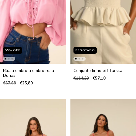
55
%
OFF
ESGOTADO
Blusa ombro a ombro rosa
Conjunto linho off Tarsila
Dunas
€114,20
€57,10
€57,68
€25,80