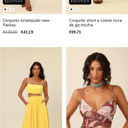
ESGOTADO
ESGOTADO
Conjunto estampado new
Conjunto short e colete risca
Paisley
de giz mocha
€120,00
€43,19
€99,71