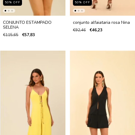
50
%
OFF
50
%
OFF
CONJUNTO ESTAMPADO
conjunto alfaiataria rosa Nina
SELENA
€92,46
€46,23
€115,65
€57,83