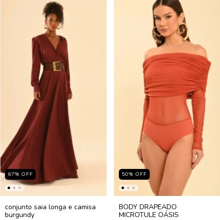
67
%
OFF
50
%
OFF
conjunto saia longa e camisa
BODY DRAPEADO
burgundy
MICROTULE OÁSIS