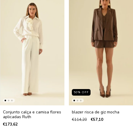
50
%
OFF
Conjunto calça e camisa flores
blazer risca de giz mocha
aplicadas Ruth
€114,20
€57,10
€173,62