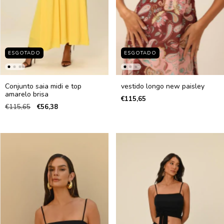
ESGOTADO
ESGOTADO
Conjunto saia midi e top
vestido longo new paisley
amarelo brisa
€115,65
€115,65
€56,38