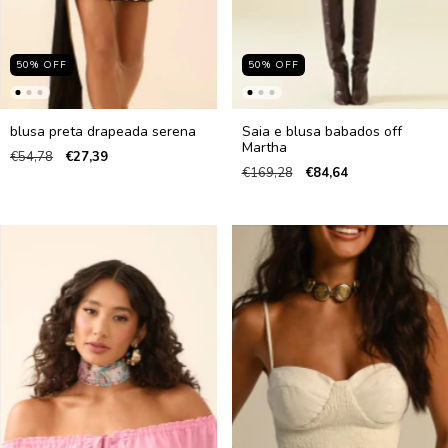
50
%
OFF
50
%
OFF
blusa preta drapeada serena
Saia e blusa babados off
Martha
€54,78
€27,39
€169,28
€84,64