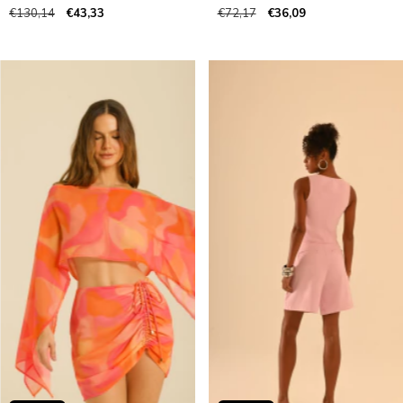
€130,14
€43,33
€72,17
€36,09