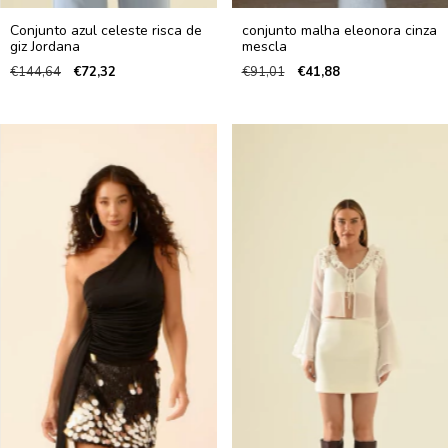
Conjunto azul celeste risca de
conjunto malha eleonora cinza
giz Jordana
mescla
€144,64
€72,32
€91,01
€41,88