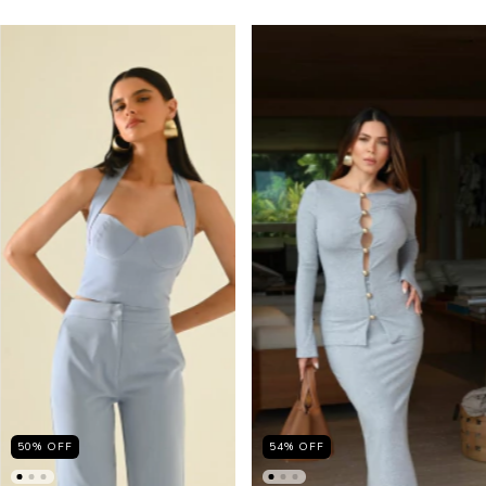
50
%
OFF
54
%
OFF