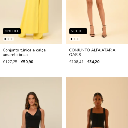
60
%
OFF
50
%
OFF
Conjunto túnica e calça
CONJUNTO ALFAIATARIA
amarelo brisa
OÁSIS
€127,25
€50,90
€108,41
€54,20