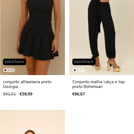
ESGOTADO
ESGOTADO
conjunto alfaiataria preto
Conjunto malha calça e top
Georgia
preto Bohemian
€91,01
€38,99
€86,67