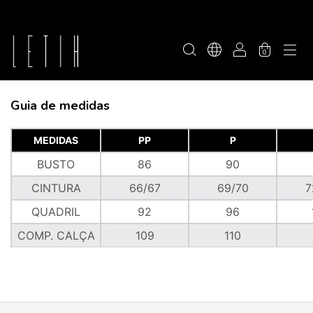
0
Guia de medidas
MEDIDAS
PP
P
BUSTO
86
90
CINTURA
66/67
69/70
7
QUADRIL
92
96
COMP. CALÇA
109
110