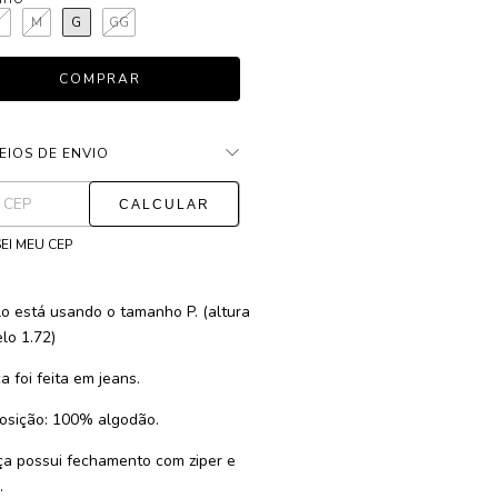
P
M
G
GG
EIOS DE ENVIO
ALTERAR CEP
as para o CEP:
EI MEU CEP
o está usando o tamanho P. (altura
lo 1.72)
a foi feita em jeans.
sição: 100% algodão.
ça possui fechamento com ziper e
.