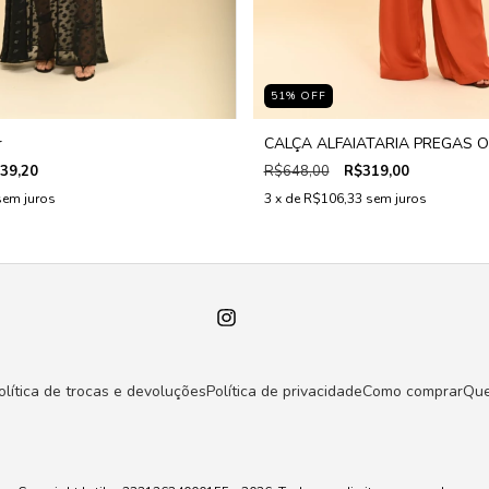
51
%
OFF
r
CALÇA ALFAIATARIA PREGAS O
39,20
R$648,00
R$319,00
sem juros
3
x de
R$106,33
sem juros
olítica de trocas e devoluções
Política de privacidade
Como comprar
Qu