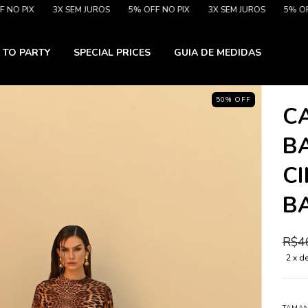
IX
3X SEM JUROS
5% OFF NO PIX
3X SEM JUROS
5% OFF NO P
 TO PARTY
SPECIAL PRICES
GUIA DE MEDIDAS
50
%
OFF
C
B
C
B
R$4
2
x d
TAMA