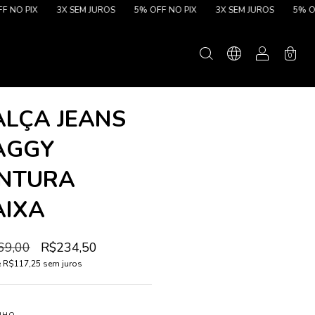
IX
3X SEM JUROS
5% OFF NO PIX
3X SEM JUROS
5% OFF NO 
0
ALÇA JEANS
AGGY
INTURA
AIXA
69,00
R$234,50
e
R$117,25
sem juros
NHO