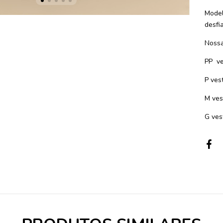
Model
desfi
Nossa
PP ve
P ves
M ves
G ves