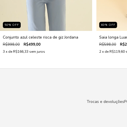
50
%
OFF
60
%
OFF
Conjunto azul celeste risca de giz Jordana
Saia longa Lua
R$998,00
R$499,00
R$598,00
R$2
3
x de
R$166,33
sem juros
2
x de
R$119,60
Trocas e devoluções
P