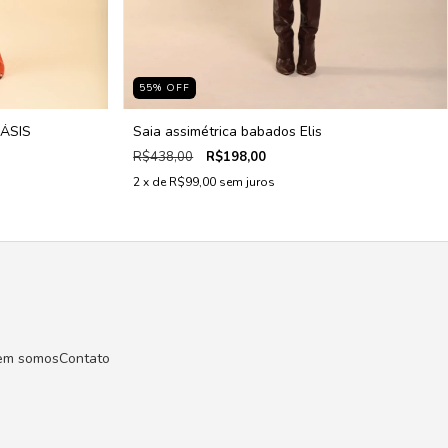
55
%
OFF
ÁSIS
Saia assimétrica babados Elis
R$438,00
R$198,00
2
x de
R$99,00
sem juros
em somos
Contato