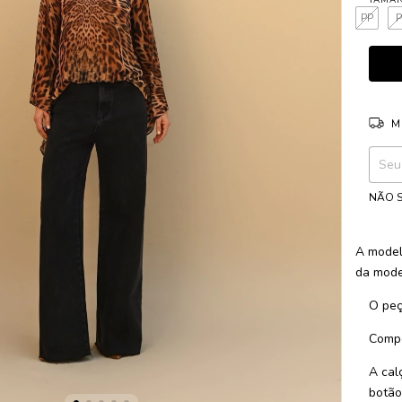
PP
M
Entreg
NÃO S
A model
da mode
O peç
Compo
A cal
botão