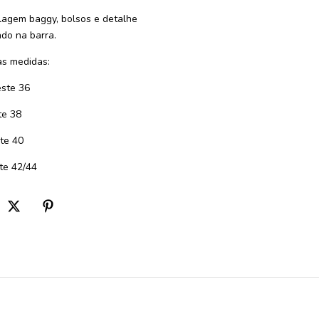
agem baggy, bolsos e detalhe
ado na barra.
s medidas:
ste 36
te 38
te 40
te 42/44