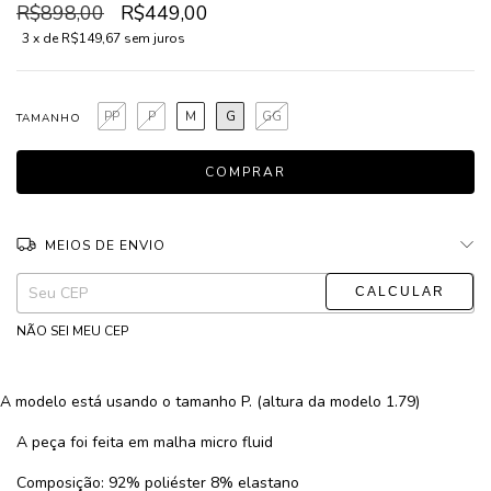
R$898,00
R$449,00
3
x de
R$149,67
sem juros
PP
P
M
G
GG
TAMANHO
MEIOS DE ENVIO
ALTERAR CEP
Entregas para o CEP:
NÃO SEI MEU CEP
A modelo está usando o tamanho P. (altura da modelo 1.79)
A peça foi feita em malha micro fluid
Composição: 92% poliéster 8% elastano