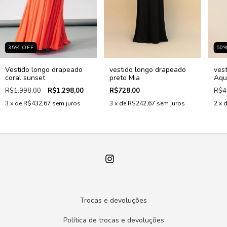
35
%
OFF
50
Vestido longo drapeado
vestido longo drapeado
ves
coral sunset
preto Mia
Aqu
R$1.998,00
R$1.298,00
R$728,00
R$4
3
x de
R$432,67
sem juros
3
x de
R$242,67
sem juros
2
x 
Trocas e devoluções
Política de trocas e devoluções