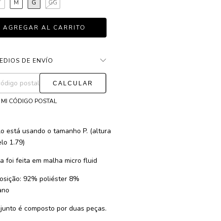
P
M
G
GG
EDIOS DE ENVÍO
CAMBIAR CP
as para el CP:
 MI CÓDIGO POSTAL
o está usando o tamanho P. (altura
lo 1.79)
a foi feita em malha micro fluid
sição: 92% poliéster 8%
ano
junto é composto por duas peças.