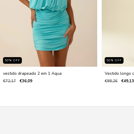
50
%
OFF
50
%
OFF
vestido drapeado 2 em 1 Aqua
Vestido longo 
€72,17
€36,09
€98,26
€49,13