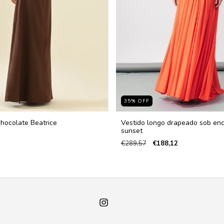
35
%
OFF
chocolate Beatrice
Vestido longo drapeado sob en
sunset
€289,57
€188,12