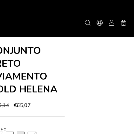
0
ONJUNTO
RETO
VIAMENTO
OLD HELENA
0,14
€65,07
NHO