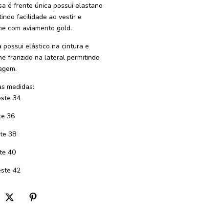
sa é frente única possui elastano
indo facilidade ao vestir e
he com aviamento gold.
a possui elástico na cintura e
he franzido na lateral permitindo
agem.
s medidas:
ste 34
te 36
te 38
te 40
ste 42