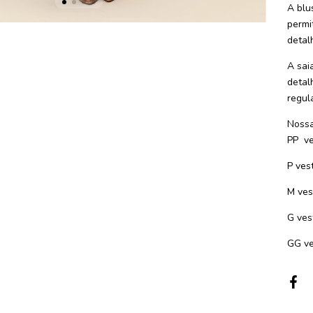
A blu
permit
detal
A sai
detal
regul
Nossa
PP ve
P ves
M ves
G ves
GG ve