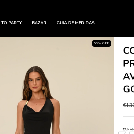
 TO PARTY
BAZAR
GUIA DE MEDIDAS
50
%
OFF
C
P
A
G
€13
TAMA