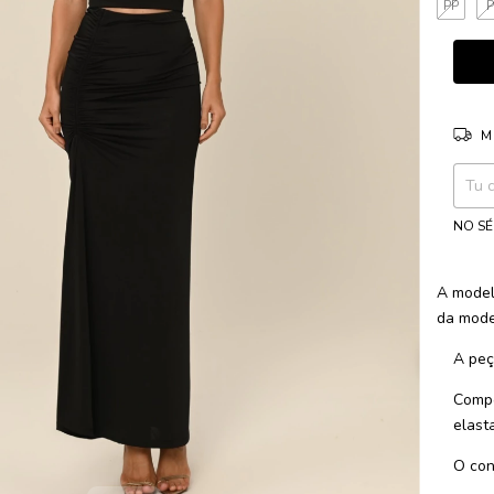
PP
M
Entreg
NO SÉ
A model
da mode
A peç
Compo
elast
O con