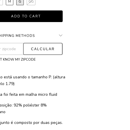
P
M
G
GG
HIPPING METHODS
CHANGE ZIPCODE
ng for zipcode:
'T KNOW MY ZIPCODE
o está usando o tamanho P. (altura
lo 1.79)
a foi feita em malha micro fluid
sição: 92% poliéster 8%
ano
junto é composto por duas peças.