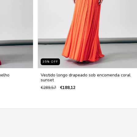
35
%
OFF
melho
Vestido longo drapeado sob encomenda coral
sunset
€289,57
€188,12