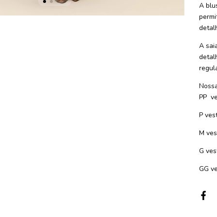
A blu
permit
detal
A sai
detal
regul
Nossa
PP ve
P ves
M ves
G ves
GG ve