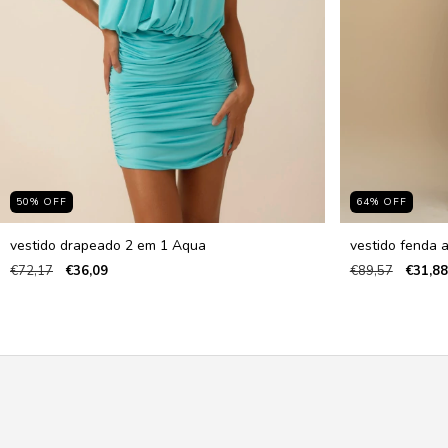
50
%
OFF
64
%
OFF
vestido drapeado 2 em 1 Aqua
vestido fenda a
€72,17
€36,09
€89,57
€31,88