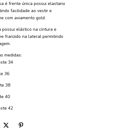
sa é frente única possui elastano
indo facilidade ao vestir e
he com aviamento gold.
a possui elástico na cintura e
he franzido na lateral permitindo
agem.
s medidas:
ste 34
te 36
te 38
te 40
ste 42