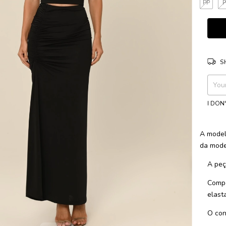
PP
S
Shippi
I DON
A model
da mode
A peç
Compo
elast
O con