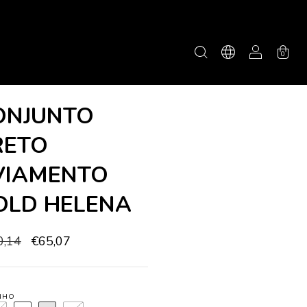
0
ONJUNTO
RETO
VIAMENTO
OLD HELENA
0,14
€65,07
NHO