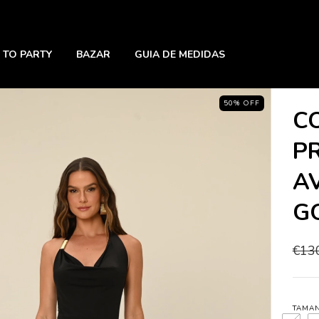
 TO PARTY
BAZAR
GUIA DE MEDIDAS
50
%
OFF
C
P
A
G
€13
TAMA