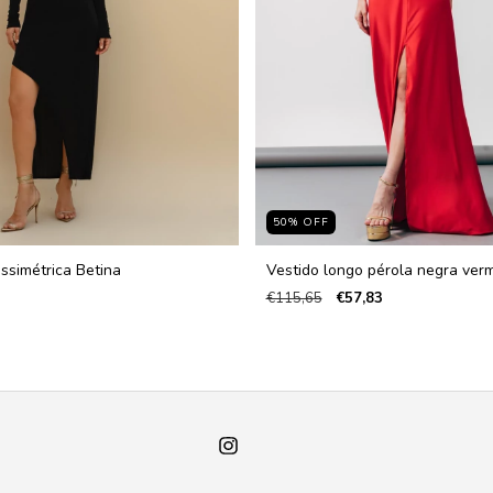
50
%
OFF
ssimétrica Betina
Vestido longo pérola negra ver
€115,65
€57,83