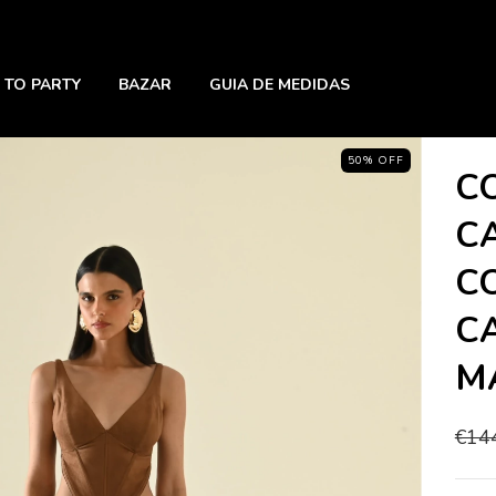
 TO PARTY
BAZAR
GUIA DE MEDIDAS
50
%
OFF
C
C
C
C
M
€14