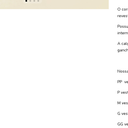
O cor
reves
Possu
inter
A cal
ganch
Nossa
PP ve
P ves
M ves
G ves
GG ve