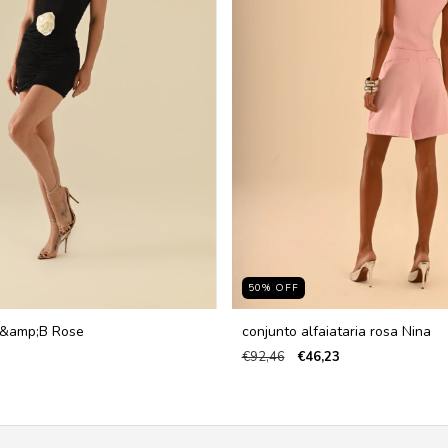
50
%
OFF
P&amp;B Rose
conjunto alfaiataria rosa Nina
€92,46
€46,23