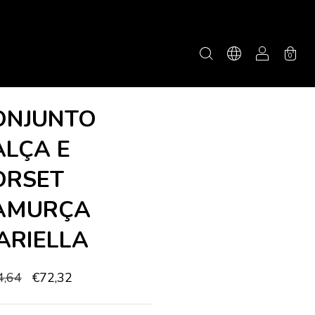
0
ONJUNTO
ALÇA E
ORSET
AMURÇA
ARIELLA
4,64
€72,32