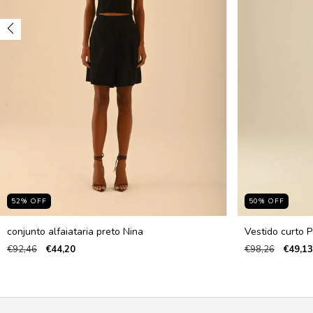
52
%
OFF
50
%
OFF
conjunto alfaiataria preto Nina
Vestido curto 
€92,46
€44,20
€98,26
€49,13