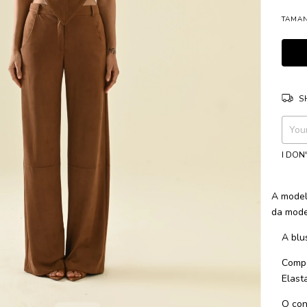
TAMA
S
Shippi
I DON
A model
da mode
A blu
Compo
Elast
O con