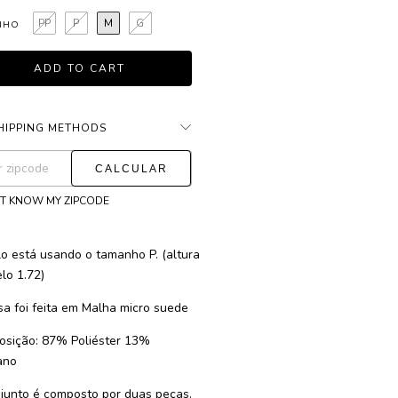
PP
P
M
G
NHO
HIPPING METHODS
CHANGE ZIPCODE
ng for zipcode:
'T KNOW MY ZIPCODE
o está usando o tamanho P. (altura
lo 1.72)
sa foi feita em Malha micro suede
sição: 87% Poliéster 13%
ano
junto é composto por duas peças.