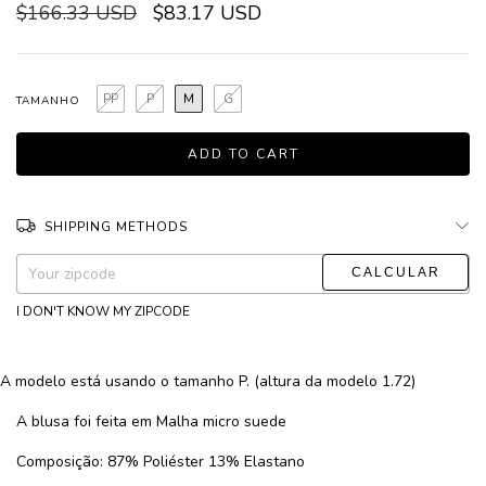
$166.33 USD
$83.17 USD
PP
P
M
G
TAMANHO
SHIPPING METHODS
CHANGE ZIPCODE
Shipping for zipcode:
I DON'T KNOW MY ZIPCODE
A modelo está usando o tamanho P. (altura da modelo 1.72)
A blusa foi feita em Malha micro suede
Composição: 87% Poliéster 13% Elastano