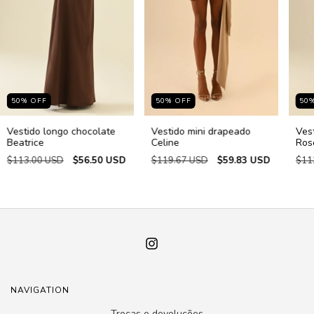
50
%
OFF
50
%
OFF
50
Vestido longo chocolate
Vestido mini drapeado
Ves
Beatrice
Celine
Ros
$113.00 USD
$56.50 USD
$119.67 USD
$59.83 USD
$11
NAVIGATION
Trocas e devoluções