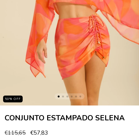
50
%
OFF
CONJUNTO ESTAMPADO SELENA
€115,65
€57,83