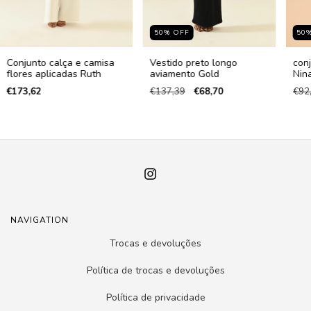
50
%
OFF
50
Conjunto calça e camisa
Vestido preto longo
conj
flores aplicadas Ruth
aviamento Gold
Nin
€173,62
€137,39
€68,70
€92
NAVIGATION
Trocas e devoluções
Política de trocas e devoluções
Política de privacidade