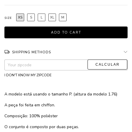
XS
S
L
XL
M
SIZE
SHIPPING METHODS
CHANGE ZIPCODE
Shipping for zipcode:
I DON'T KNOW MY ZIPCODE
A modelo está usando o tamanho P. (altura da modelo 1.76)
A peça foi feita em chiffon.
Composição: 100% poliéster
O conjunto é composto por duas peças.