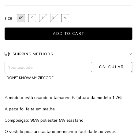
XS
S
L
XL
M
SIZE
SHIPPING METHODS
CHANGE ZIPCODE
Shipping for zipcode:
I DON'T KNOW MY ZIPCODE
A modelo está usando o tamanho P. (altura da modelo 1.76)
A peça foi feita em malha.
Composição: 95% poliéster 5% elastano
O vestido possui elastano permitindo facilidade ao vestir.