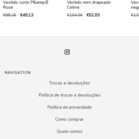
Vestido curto P&amp;B
Vestido mini drapeado
Ves
Rose
Celine
neg
€98,26
€49,13
€104,06
€52,03
€11
NAVIGATION
Trocas e devoluções
Política de trocas e devoluções
Política de privacidade
Como comprar
Quem somos