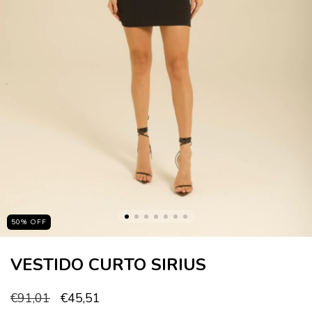
50
%
OFF
VESTIDO CURTO SIRIUS
€91,01
€45,51