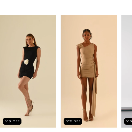
50
%
OFF
50
%
OFF
50