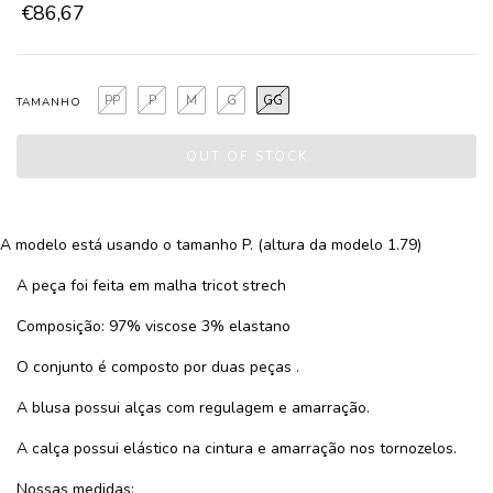
€86,67
PP
P
M
G
GG
TAMANHO
A modelo está usando o tamanho P. (altura da modelo 1.79)
A peça foi feita em malha tricot strech
Composição: 97% viscose 3% elastano
O conjunto é composto por duas peças .
A blusa possui alças com regulagem e amarração.
A calça possui elástico na cintura e amarração nos tornozelos.
Nossas medidas: