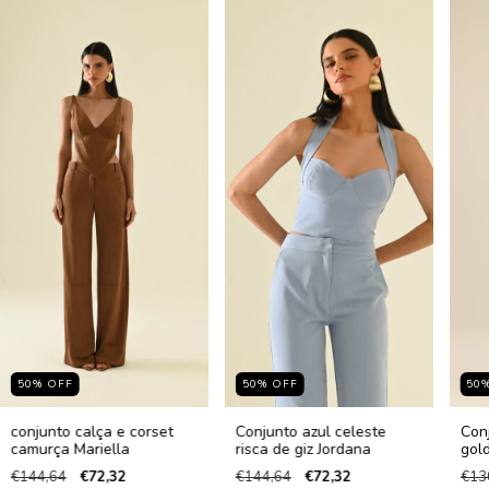
50
%
OFF
50
%
OFF
50
conjunto calça e corset
Conjunto azul celeste
Con
camurça Mariella
risca de giz Jordana
gol
€144,64
€72,32
€144,64
€72,32
€13