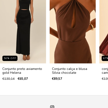
50
%
OFF
67
Conjunto preto aviamento
Conjunto calça e blusa
conj
gold Helena
Silvia chocolate
cam
€130,14
€65,07
€89,57
€13