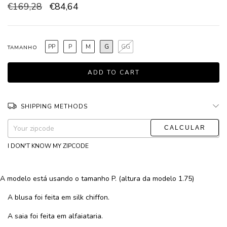
€169,28
€84,64
PP
P
M
G
GG
TAMANHO
SHIPPING METHODS
CHANGE ZIPCODE
Shipping for zipcode:
I DON'T KNOW MY ZIPCODE
A modelo está usando o tamanho P. (altura da modelo 1.75)
A blusa foi feita em silk chiffon.
A saia foi feita em alfaiataria.