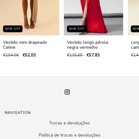
50
%
OFF
50
%
OFF
50
Vestido mini drapeado
Vestido longo pérola
conj
Celine
negra vermelho
cam
€104,06
€52,03
€115,65
€57,83
€14
NAVIGATION
Trocas e devoluções
Política de trocas e devoluções