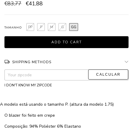
€83,77
€41,88
PP
P
M
G
GG
TAMANHO
SHIPPING METHODS
CHANGE ZIPCODE
Shipping for zipcode:
I DON'T KNOW MY ZIPCODE
A modelo está usando o tamanho P. (altura da modelo 1.75)
O blazer foi feito em crepe
Composição: 94% Poliéster 6% Elastano