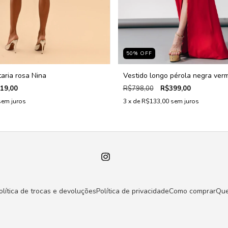
50
%
OFF
taria rosa Nina
Vestido longo pérola negra ver
19,00
R$798,00
R$399,00
sem juros
3
x de
R$133,00
sem juros
olítica de trocas e devoluções
Política de privacidade
Como comprar
Qu