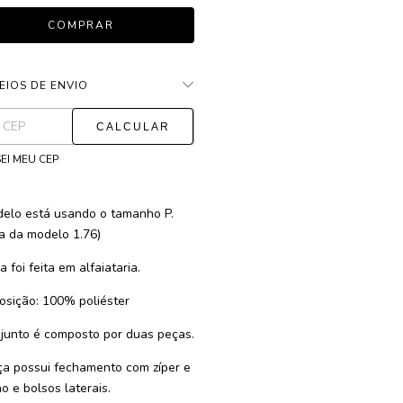
EIOS DE ENVIO
ALTERAR CEP
as para o CEP:
EI MEU CEP
elo está usando o tamanho P.
ra da modelo 1.76)
 foi feita em alfaiataria.
sição: 100% poliéster
junto é composto por duas peças.
ça possui fechamento com zíper e
o e bolsos laterais.