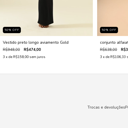
50
%
OFF
50
%
OFF
Vestido preto longo aviamento Gold
conjunto alfaia
R$948,00
R$474,00
R$638,00
R$3
3
x de
R$158,00
sem juros
3
x de
R$106,33
Trocas e devoluções
P