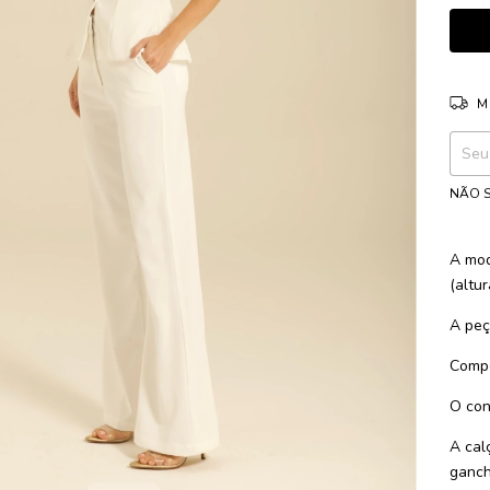
M
Entreg
NÃO S
A mod
(altu
A peça
Compo
O con
A cal
ganch