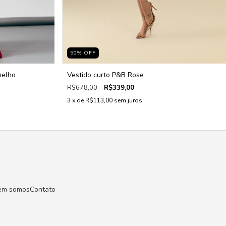
50
%
OFF
melho
Vestido curto P&B Rose
R$678,00
R$339,00
3
x de
R$113,00
sem juros
em somos
Contato