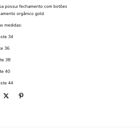
sa possui fechamento com botões
iamento orgânico gold.
s medidas:
este 34
te 36
te 38
te 40
ste 44