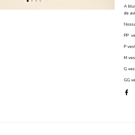
A blu
de av
Nossa
PP
v
P ves
M ves
G ves
GG ve