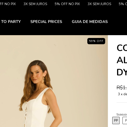
PIX
3X SEM JUROS
5% OFF NO PIX
3X SEM JUROS
5% OFF NO
 TO PARTY
SPECIAL PRICES
GUIA DE MEDIDAS
59
%
OFF
C
A
D
R$1
3
x d
TAMA
PP