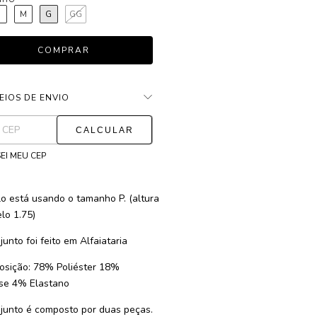
P
M
G
GG
EIOS DE ENVIO
ALTERAR CEP
as para o CEP:
EI MEU CEP
o está usando o tamanho P. (altura
lo 1.75)
unto foi feito em Alfaiataria
sição: 78% Poliéster 18%
se 4% Elastano
junto é composto por duas peças.