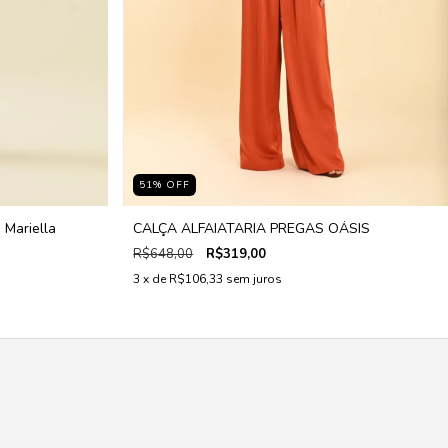
51
%
OFF
 Mariella
CALÇA ALFAIATARIA PREGAS OÁSIS
R$648,00
R$319,00
3
x de
R$106,33
sem juros