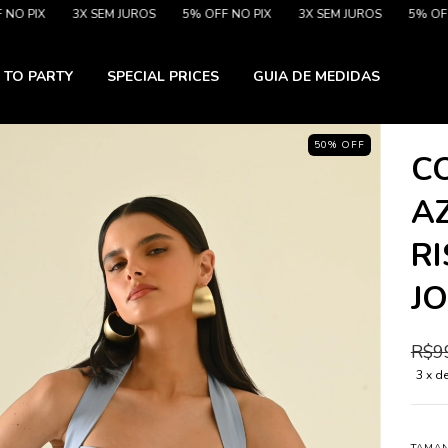
3X SEM JUROS
5% OFF NO PIX
3X SEM JUROS
5% OFF NO PIX
 TO PARTY
SPECIAL PRICES
GUIA DE MEDIDAS
50
%
OFF
C
A
RI
J
R$9
3
x d
TAMA