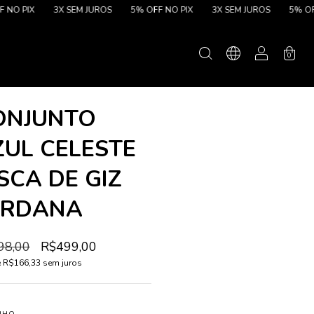
3X SEM JUROS
5% OFF NO PIX
3X SEM JUROS
5% OFF NO PI
0
ONJUNTO
ZUL CELESTE
SCA DE GIZ
ORDANA
98,00
R$499,00
e
R$166,33
sem juros
NHO