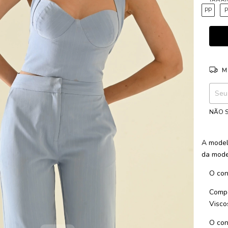
PP
M
Entreg
NÃO S
A model
da mode
O conj
Compo
Visco
O con