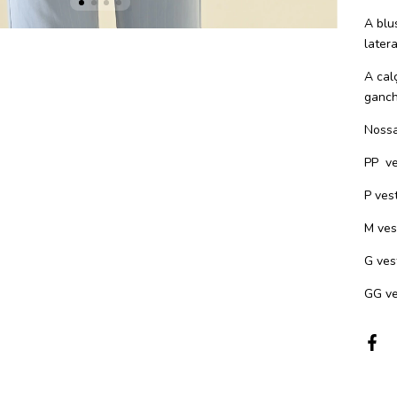
A blu
later
A cal
ganch
Nossa
PP ve
P ves
M ves
G ves
GG ve