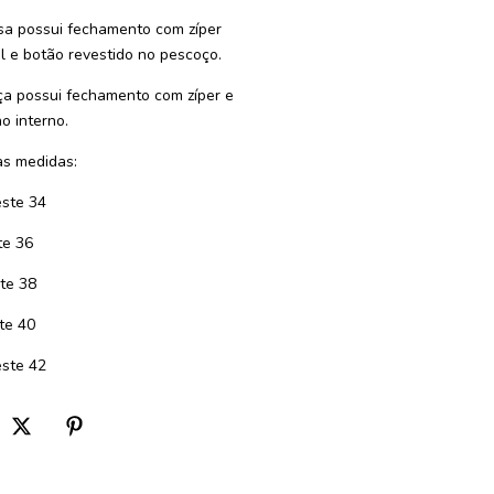
sa possui fechamento com zíper
al e botão revestido no pescoço.
ça possui fechamento com zíper e
o interno.
s medidas:
ste 34
te 36
te 38
te 40
ste 42