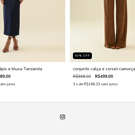
50
%
OFF
ápis e blusa Tanzanita
conjunto calça e corset camurça
89,00
R$998,00
R$499,00
sem juros
3
x de
R$166,33
sem juros