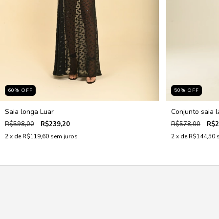
60
%
OFF
50
%
OFF
Saia longa Luar
Conjunto saia l
R$598,00
R$239,20
R$578,00
R$2
2
x de
R$119,60
sem juros
2
x de
R$144,50