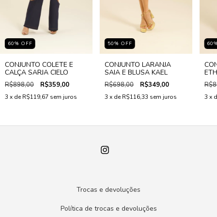
60
%
OFF
50
%
OFF
60
CONJUNTO COLETE E
CONJUNTO LARANJA
CON
CALÇA SARJA CIELO
SAIA E BLUSA KAEL
ETH
R$898,00
R$359,00
R$698,00
R$349,00
R$8
3
x de
R$119,67
sem juros
3
x de
R$116,33
sem juros
3
x 
Trocas e devoluções
Política de trocas e devoluções