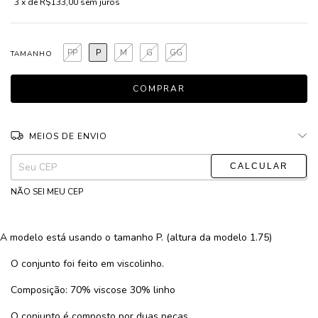
3
x de
R$133,00
sem juros
PP
P
M
G
GG
TAMANHO
MEIOS DE ENVIO
ALTERAR CEP
Entregas para o CEP:
NÃO SEI MEU CEP
A modelo está usando o tamanho P. (altura da modelo 1.75)
O conjunto foi feito em viscolinho.
Composição: 70% viscose 30% linho
O conjunto é composto por duas peças.