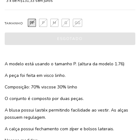
3
x de
R$131,33
sem juros
PP
P
M
G
GG
TAMANHO
A modelo está usando o tamanho P. (altura da modelo 1.76)
A peça foi feita em visco linho.
Composição: 70% viscose 30% linho
O conjunto é composto por duas peças.
A blusa possui lastéx permitindo facilidade ao vestir. As alças
possuem regulagem.
A calça possui fechamento com zíper e bolsos laterais.