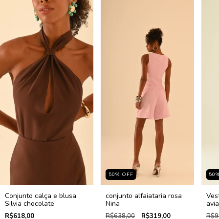
50
%
OFF
50
Conjunto calça e blusa
conjunto alfaiataria rosa
Ves
Silvia chocolate
Nina
avi
R$618,00
R$638,00
R$319,00
R$9