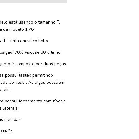
elo está usando o tamanho P.
ra da modelo 1.76)
 foi feita em visco linho.
sição: 70% viscose 30% linho
junto é composto por duas peças.
sa possui lastéx permitindo
idade ao vestir. As alças possuem
agem.
ça possui fechamento com zíper e
 laterais.
s medidas:
este 34