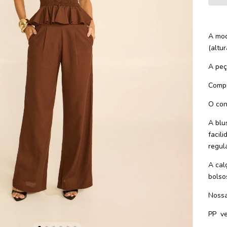
A mod
(altu
A peça
Compo
O con
A blu
facil
regul
A cal
bolsos
Nossa
PP
v