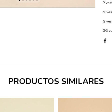
P ves
M ves
G ves
GG ve
PRODUCTOS SIMILARES