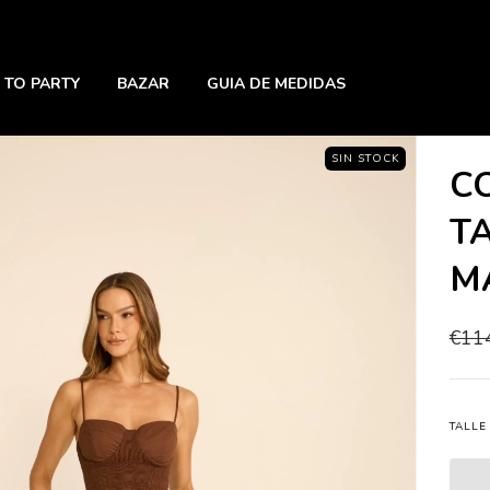
 TO PARTY
BAZAR
GUIA DE MEDIDAS
SIN STOCK
C
T
M
€11
TALLE