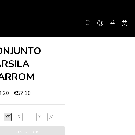
0
ONJUNTO
ARSILA
ARROM
4,20
€57,10
XS
S
L
XL
M