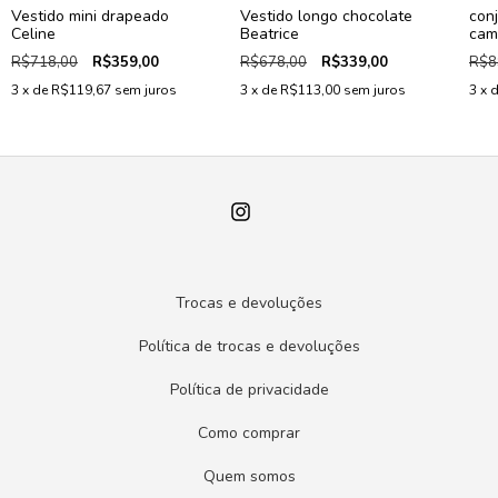
Vestido mini drapeado
Vestido longo chocolate
conj
Celine
Beatrice
cam
R$718,00
R$359,00
R$678,00
R$339,00
R$8
3
x de
R$119,67
sem juros
3
x de
R$113,00
sem juros
3
x 
Trocas e devoluções
Política de trocas e devoluções
Política de privacidade
Como comprar
Quem somos