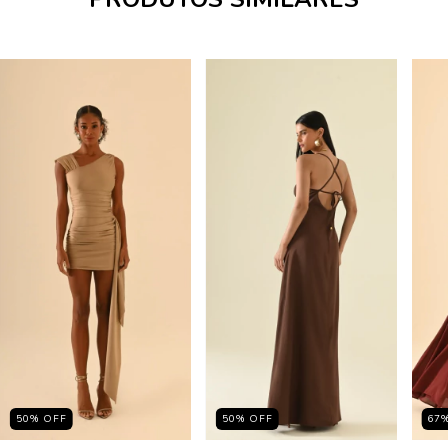
50
%
OFF
50
%
OFF
67