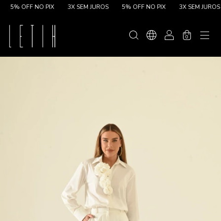
5% OFF NO PIX
3X SEM JUROS
5% OFF NO PIX
3X SEM JUROS
0