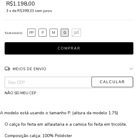
R$1.198,00
3
x de
R$399,33
sem juros
PP
P
M
G
GG
TAMANHO
MEIOS DE ENVIO
ALTERAR CEP
Entregas para o CEP:
NÃO SEI MEU CEP
A modelo está usando o tamanho P. (altura da modelo 1.75)
O calça foi feita em alfaiataria e a camisa foi feita em tricolite.
Composição calça: 100% Poliéster