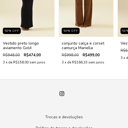
50
%
OFF
50
%
OFF
50
Vestido preto longo
conjunto calça e corset
Ves
aviamento Gold
camurça Mariella
R$6
R$948,00
R$474,00
R$998,00
R$499,00
3
x 
3
x de
R$158,00
sem juros
3
x de
R$166,33
sem juros
Trocas e devoluções