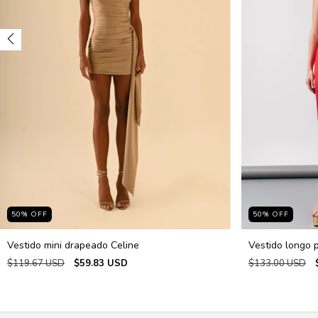
50
%
OFF
50
%
OFF
Vestido mini drapeado Celine
Vestido longo 
$119.67 USD
$59.83 USD
$133.00 USD