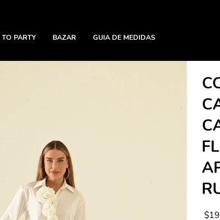
 TO PARTY
BAZAR
GUIA DE MEDIDAS
C
C
C
F
A
R
$19