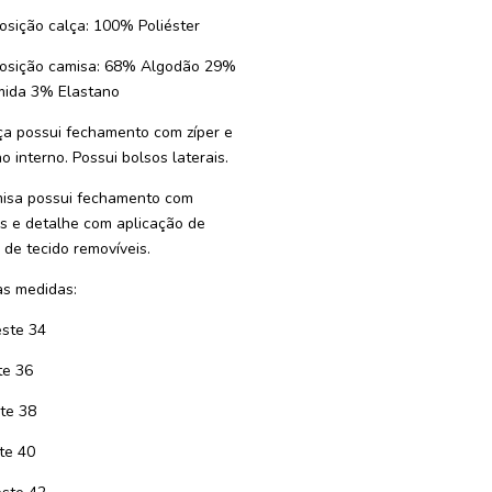
sição calça: 100% Poliéster
sição camisa: 68% Algodão 29%
mida 3% Elastano
ça possui fechamento com zíper e
o interno. Possui bolsos laterais.
isa possui fechamento com
s e detalhe com aplicação de
s de tecido removíveis.
s medidas:
ste 34
te 36
te 38
te 40