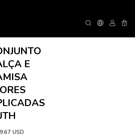
0
ONJUNTO
ALÇA E
AMISA
LORES
PLICADAS
UTH
9.67 USD