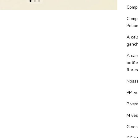
Compo
Compo
Polia
A cal
ganch
A cam
botõe
flore
Nossa
PP ve
P ves
M ves
G ves