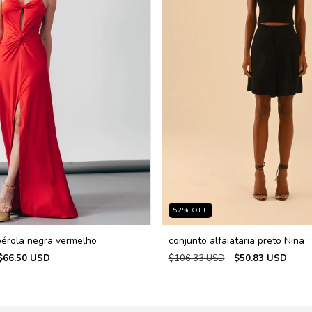
52
%
OFF
pérola negra vermelho
conjunto alfaiataria preto Nina
$66.50 USD
$106.33 USD
$50.83 USD