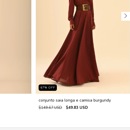
67
%
OFF
conjunto saia longa e camisa burgundy
$149.67 USD
$49.83 USD