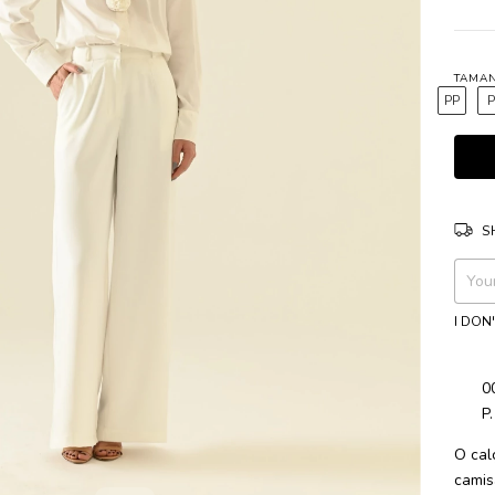
TAMA
PP
S
Shippi
I DON
0
P
O calç
camisa