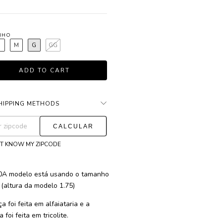
NHO
P
M
G
GG
HIPPING METHODS
CHANGE ZIPCODE
ng for zipcode:
'T KNOW MY ZIPCODE
0A modelo está usando o tamanho
. (altura da modelo 1.75)
a foi feita em alfaiataria e a
 foi feita em tricolite.