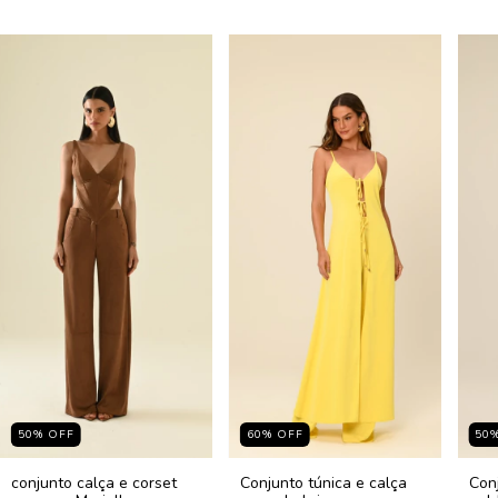
50
%
OFF
60
%
OFF
50
conjunto calça e corset
Conjunto túnica e calça
Con