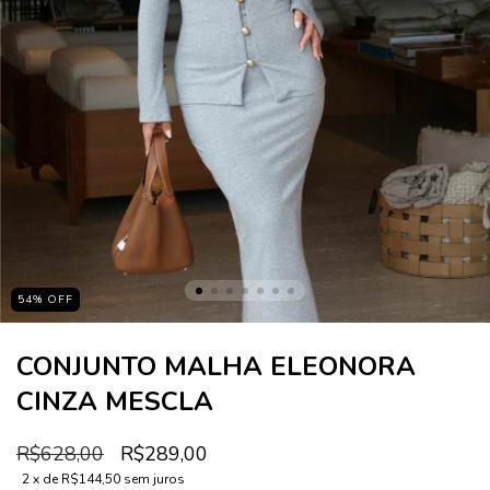
54
%
OFF
CONJUNTO MALHA ELEONORA
CINZA MESCLA
R$628,00
R$289,00
2
x de
R$144,50
sem juros