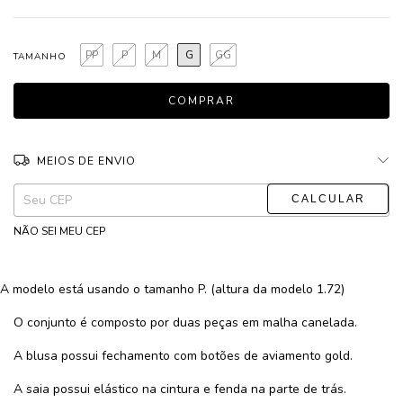
PP
P
M
G
GG
TAMANHO
MEIOS DE ENVIO
ALTERAR CEP
Entregas para o CEP:
NÃO SEI MEU CEP
A modelo está usando o tamanho P. (altura da modelo 1.72)
O conjunto é composto por duas peças em malha canelada.
A blusa possui fechamento com botões de aviamento gold.
A saia possui elástico na cintura e fenda na parte de trás.