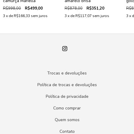
camurça Mariella
amarelo brisa
gol
R$998,00
R$499,00
R$878,00
R$351,20
R$8
3
x de
R$166,33
sem juros
3
x de
R$117,07
sem juros
3
x 
Trocas e devoluções
Política de trocas e devoluções
Política de privacidade
Como comprar
Quem somos
Contato