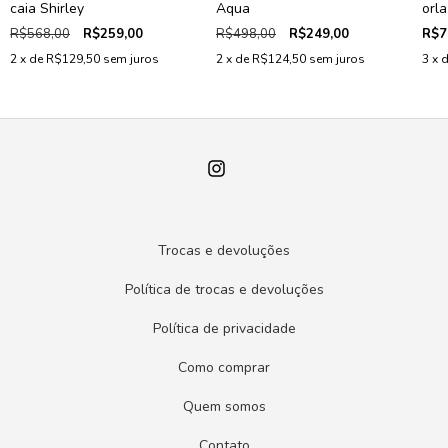
caia Shirley
Aqua
orla
R$568,00
R$259,00
R$498,00
R$249,00
R$7
2
x de
R$129,50
sem juros
2
x de
R$124,50
sem juros
3
x 
Trocas e devoluções
Política de trocas e devoluções
Política de privacidade
Como comprar
Quem somos
Contato