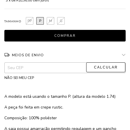
3
x de
R$136,00
sem juros
PP
P
M
G
TAMANHO
MEIOS DE ENVIO
ALTERAR CEP
Entregas para o CEP:
NÃO SEI MEU CEP
A modelo está usando o tamanho P. (altura da modelo 1.74)
A peça foi feita em crepe rustic.
Composição: 100% poliéster
A saia possui amarração permitindo regulagem e um gancho