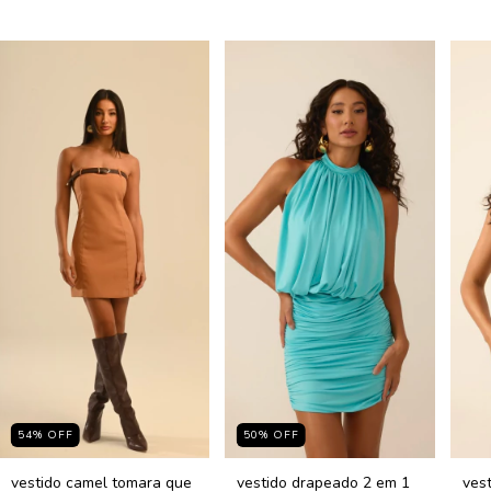
54
%
OFF
50
%
OFF
vestido camel tomara que
vestido drapeado 2 em 1
ves