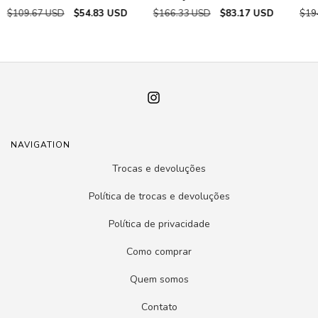
$109.67 USD
$54.83 USD
$166.33 USD
$83.17 USD
$19
NAVIGATION
Trocas e devoluções
Política de trocas e devoluções
Política de privacidade
Como comprar
Quem somos
Contato