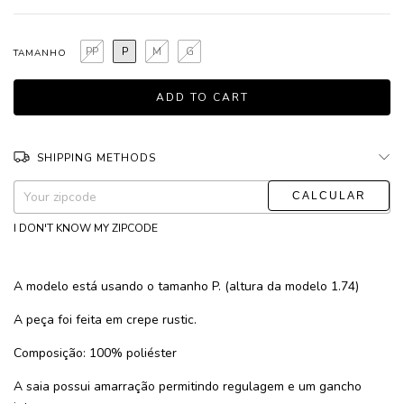
PP
P
M
G
TAMANHO
SHIPPING METHODS
CHANGE ZIPCODE
Shipping for zipcode:
I DON'T KNOW MY ZIPCODE
A modelo está usando o tamanho P. (altura da modelo 1.74)
A peça foi feita em crepe rustic.
Composição: 100% poliéster
A saia possui amarração permitindo regulagem e um gancho