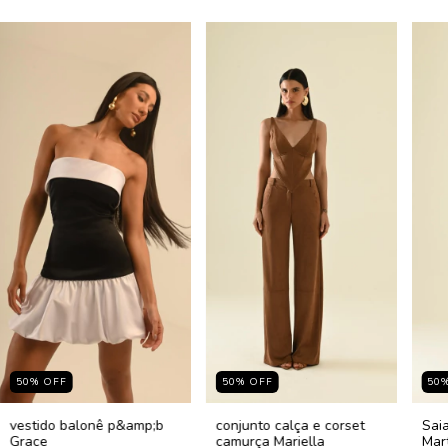
50
%
OFF
50
%
OFF
50
vestido balonê p&amp;b
conjunto calça e corset
Sai
Grace
camurça Mariella
Mar