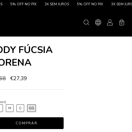
5% OFF NO PIX
3X SEM JUROS
5% OFF NO PIX
3X SEM JUROS
0
ODY FÚCSIA
ORENA
,68
€27,39
NHO
P
M
G
GG