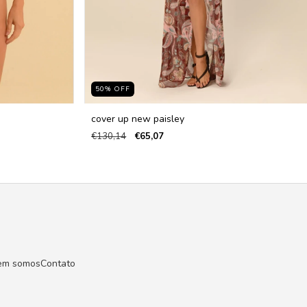
50
%
OFF
cover up new paisley
€130,14
€65,07
em somos
Contato