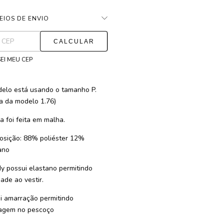
EIOS DE ENVIO
ALTERAR CEP
as para o CEP:
EI MEU CEP
elo está usando o tamanho P.
ra da modelo 1.76)
a foi feita em malha.
sição: 88% poliéster 12%
ano
y possui elastano permitindo
dade ao vestir.
i amarração permitindo
agem no pescoço