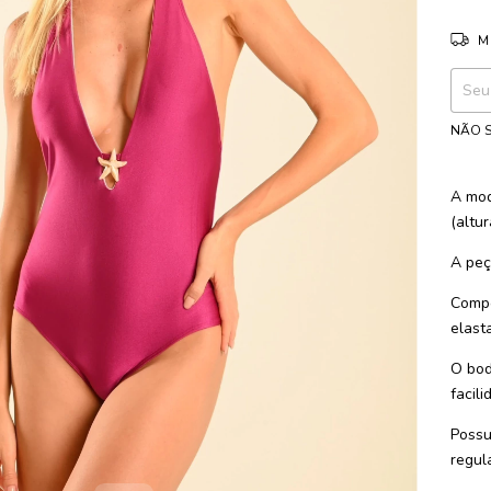
M
Entreg
NÃO S
A mod
(altu
A peç
Compo
elast
O bod
facili
Possu
regul