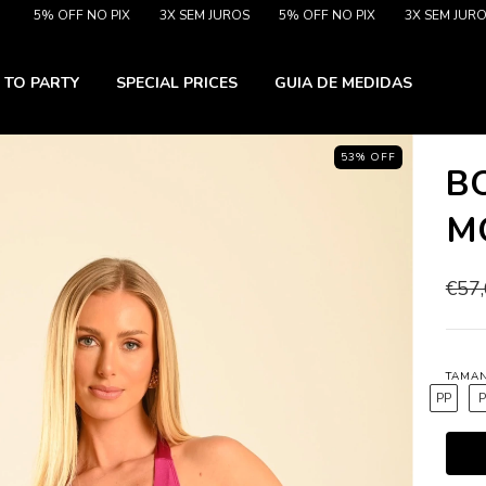
% OFF NO PIX
3X SEM JUROS
5% OFF NO PIX
3X SEM JUROS
 TO PARTY
SPECIAL PRICES
GUIA DE MEDIDAS
53
%
OFF
B
M
€57
TAMA
PP