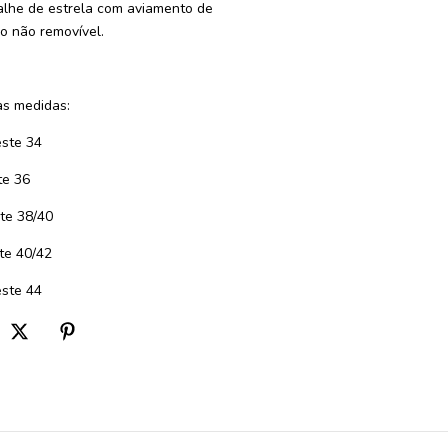
alhe de estrela com aviamento de
co não removível.
s medidas:
este 34
te 36
te 38/40
te 40/42
ste 44