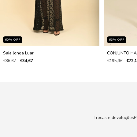
60
%
OFF
63
%
OFF
Saia longa Luar
CONJUNTO HA
€86,67
€34,67
€195,36
€72,
Trocas e devoluções
P