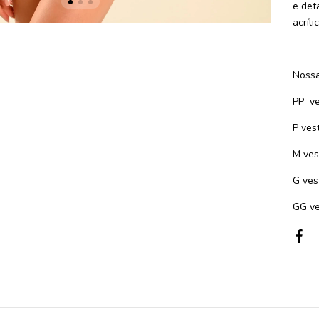
e det
acríli
Nossa
PP
v
P ves
M ves
G ves
GG ve