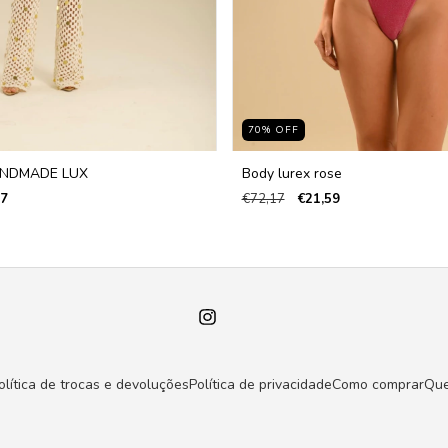
70
%
OFF
NDMADE LUX
Body lurex rose
17
€72,17
€21,59
olítica de trocas e devoluções
Política de privacidade
Como comprar
Qu