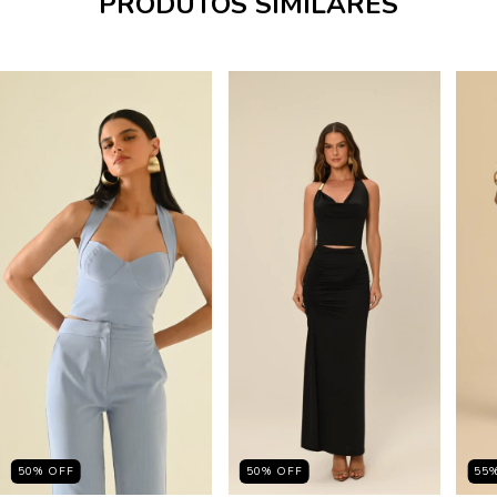
PRODUTOS SIMILARES
50
%
OFF
50
%
OFF
55