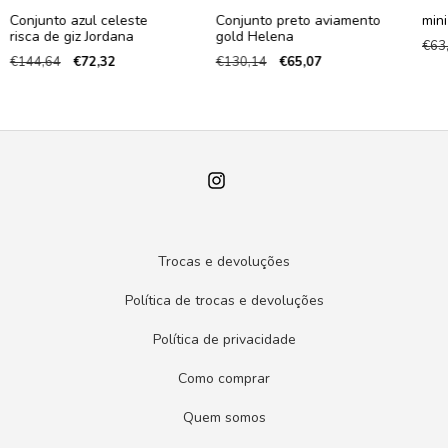
Conjunto azul celeste
Conjunto preto aviamento
mini
risca de giz Jordana
gold Helena
€63
€144,64
€72,32
€130,14
€65,07
Trocas e devoluções
Política de trocas e devoluções
Política de privacidade
Como comprar
Quem somos