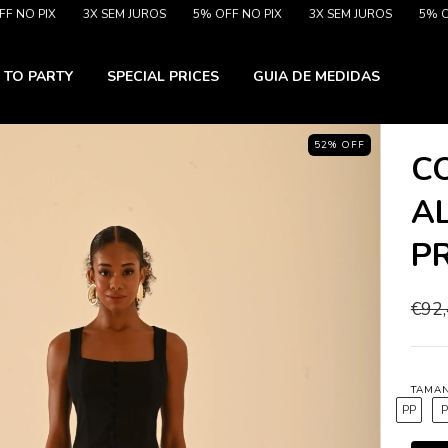
IX
3X SEM JUROS
5% OFF NO PIX
3X SEM JUROS
5% OFF NO 
 TO PARTY
SPECIAL PRICES
GUIA DE MEDIDAS
52
%
OFF
C
A
P
€92
TAMA
PP