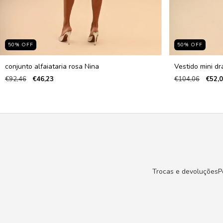
50
%
OFF
50
%
OFF
conjunto alfaiataria rosa Nina
Vestido mini d
€92,46
€46,23
€104,06
€52,
Trocas e devoluções
P