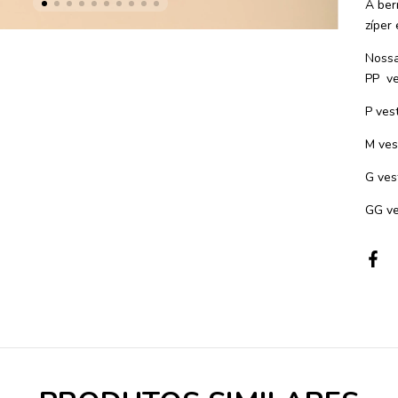
A ber
zíper
Nossa
PP ve
P ves
M ves
G ves
GG ve