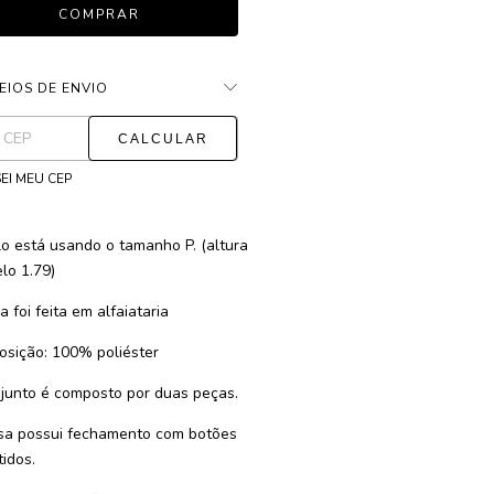
EIOS DE ENVIO
ALTERAR CEP
as para o CEP:
EI MEU CEP
o está usando o tamanho P. (altura
lo 1.79)
 foi feita em alfaiataria
sição: 100% poliéster
junto é composto por duas peças.
sa possui fechamento com botões
tidos.