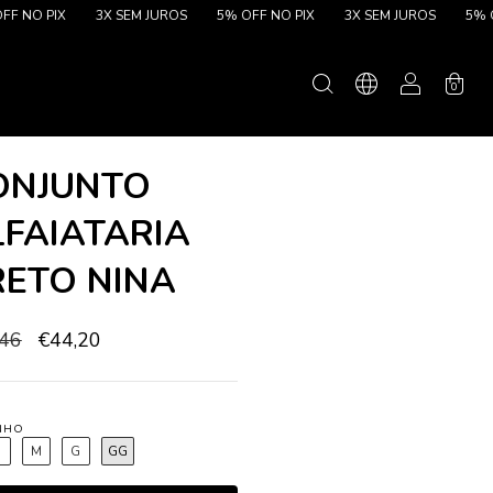
PIX
3X SEM JUROS
5% OFF NO PIX
3X SEM JUROS
5% OFF NO 
0
ONJUNTO
LFAIATARIA
RETO NINA
,46
€44,20
NHO
P
M
G
GG