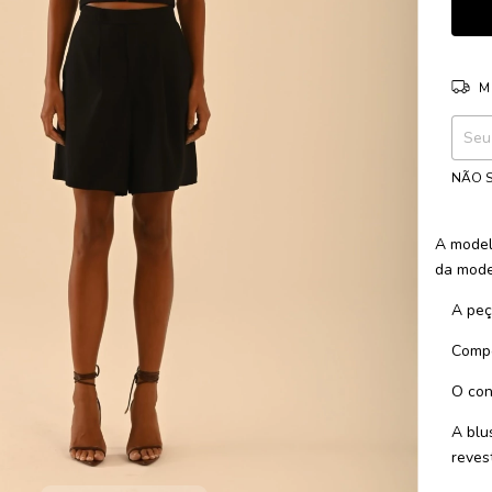
M
Entreg
NÃO S
A model
da mode
A peça
Compo
O con
A blu
reves