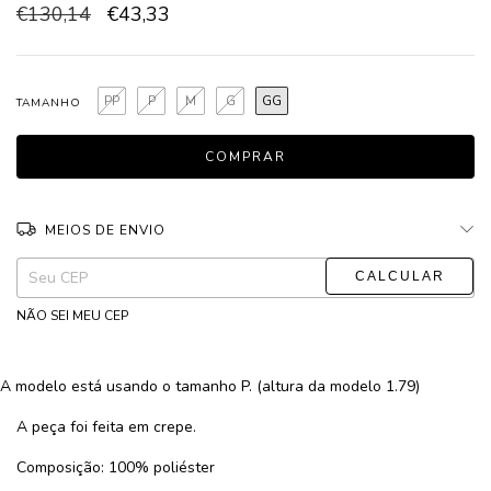
€130,14
€43,33
PP
P
M
G
GG
TAMANHO
MEIOS DE ENVIO
ALTERAR CEP
Entregas para o CEP:
NÃO SEI MEU CEP
A modelo está usando o tamanho P. (altura da modelo 1.79)
A peça foi feita em crepe.
Composição: 100% poliéster