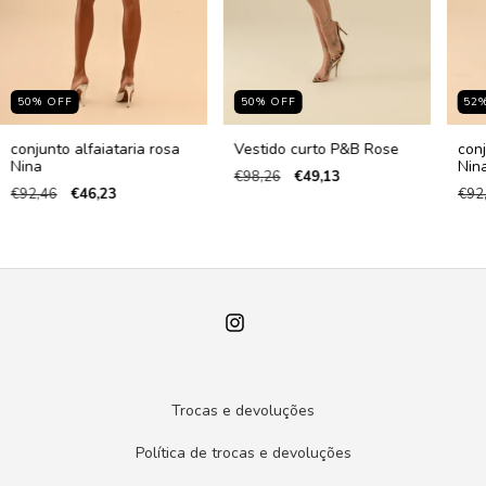
50
%
OFF
50
%
OFF
52
conjunto alfaiataria rosa
Vestido curto P&B Rose
conj
Nina
Nin
€98,26
€49,13
€92,46
€46,23
€92
Trocas e devoluções
Política de trocas e devoluções