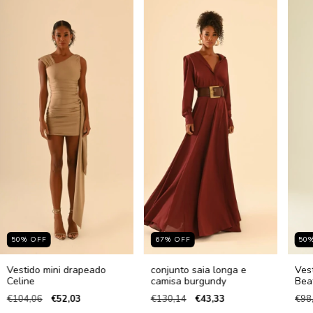
50
%
OFF
67
%
OFF
50
Vestido mini drapeado
conjunto saia longa e
Ves
Celine
camisa burgundy
Beat
€104,06
€52,03
€130,14
€43,33
€98