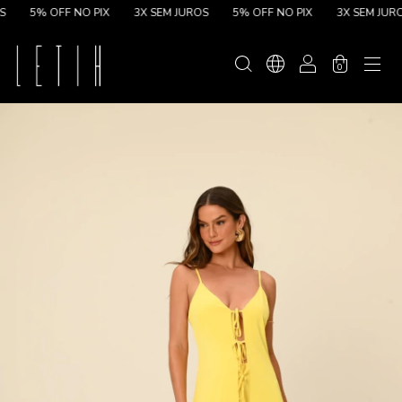
5% OFF NO PIX
3X SEM JUROS
5% OFF NO PIX
3X SEM JUROS
0