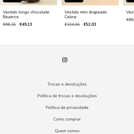
Vestido longo chocolate
Vestido mini drapeado
Ves
Beatrice
Celine
€98
€98,26
€49,13
€104,06
€52,03
Trocas e devoluções
Política de trocas e devoluções
Política de privacidade
Como comprar
Quem somos