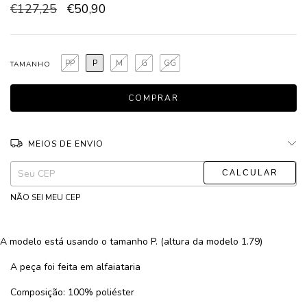
€127,25
€50,90
PP
P
M
G
GG
TAMANHO
MEIOS DE ENVIO
ALTERAR CEP
Entregas para o CEP:
NÃO SEI MEU CEP
A modelo está usando o tamanho P. (altura da modelo 1.79)
A peça foi feita em alfaiataria
Composição: 100% poliéster