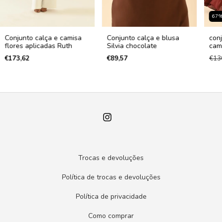
67
Conjunto calça e camisa
Conjunto calça e blusa
conj
flores aplicadas Ruth
Silvia chocolate
cam
€173,62
€89,57
€13
Trocas e devoluções
Política de trocas e devoluções
Política de privacidade
Como comprar