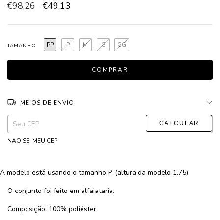
€98,26
€49,13
PP
P
M
G
GG
TAMANHO
MEIOS DE ENVIO
ALTERAR CEP
Entregas para o CEP:
NÃO SEI MEU CEP
A modelo está usando o tamanho P. (altura da modelo 1.75)
O conjunto foi feito em alfaiataria.
Composição: 100% poliéster