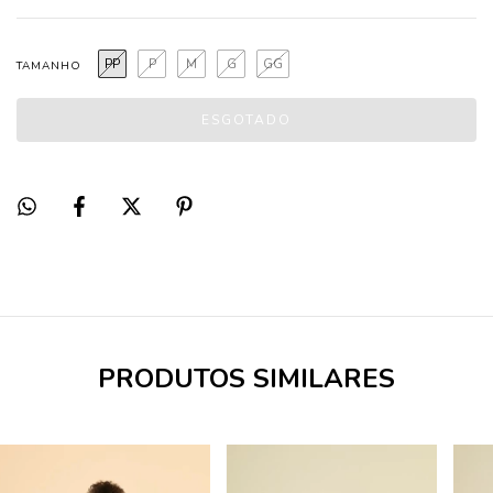
PP
P
M
G
GG
TAMANHO
PRODUTOS SIMILARES