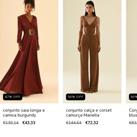
67
%
OFF
50
%
OFF
50
conjunto saia longa e
conjunto calça e corset
Conj
camisa burgundy
camurça Mariella
blu
€130,14
€43,33
€144,64
€72,32
€83