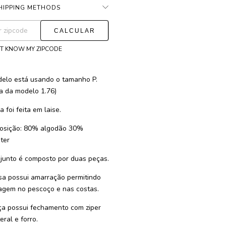
HIPPING METHODS
CHANGE ZIPCODE
ng for zipcode:
'T KNOW MY ZIPCODE
elo está usando o tamanho P.
ra da modelo 1.76)
 foi feita em laise.
osição: 80% algodão 30%
ster
junto é composto por duas peças.
sa possui amarração permitindo
agem no pescoço e nas costas.
ça possui fechamento com ziper
eral e forro.