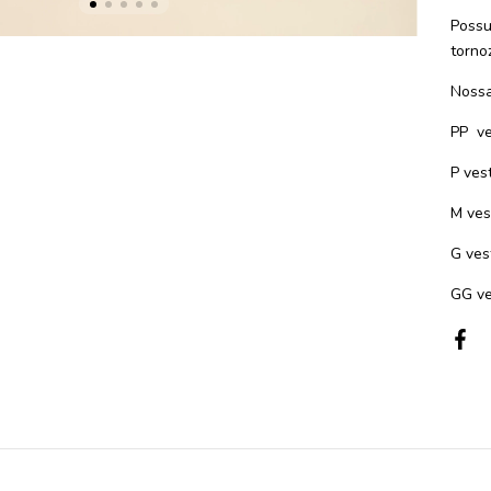
Possu
torno
Nossa
PP
v
P ves
M ves
G ves
GG ve