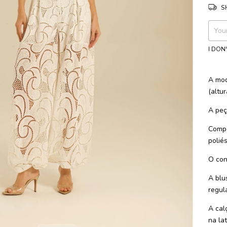
S
Shippi
I DON
A mod
(altu
A peça
Comp
polié
O con
A blu
regul
A cal
na lat