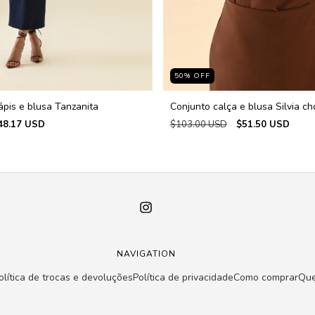
50
%
OFF
ápis e blusa Tanzanita
Conjunto calça e blusa Silvia ch
48.17 USD
$103.00 USD
$51.50 USD
NAVIGATION
olítica de trocas e devoluções
Política de privacidade
Como comprar
Qu