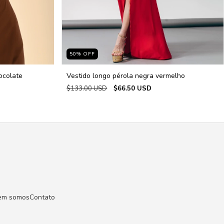
50
%
OFF
ocolate
Vestido longo pérola negra vermelho
$133.00 USD
$66.50 USD
em somos
Contato