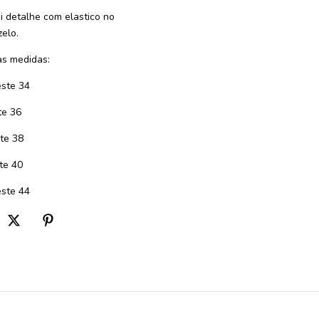
i detalhe com elastico no
zelo.
s medidas:
este 34
te 36
te 38
te 40
ste 44