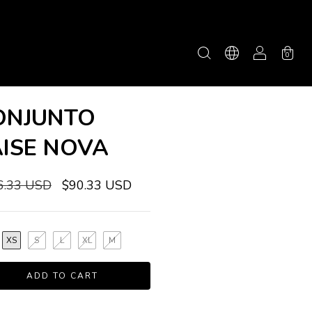
0
ONJUNTO
AISE NOVA
6.33 USD
$90.33 USD
XS
S
L
XL
M