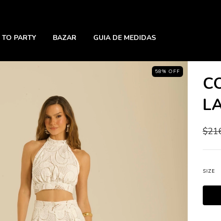
 TO PARTY
BAZAR
GUIA DE MEDIDAS
58
%
OFF
C
L
$21
SIZE