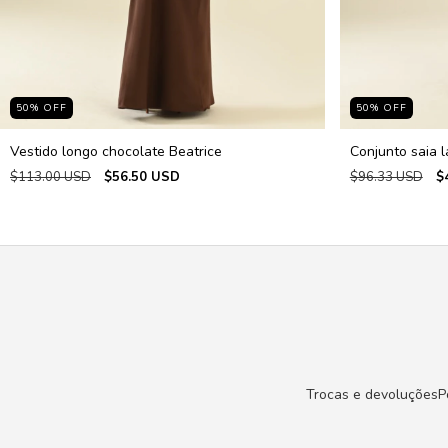
50
%
OFF
50
%
OFF
Vestido longo chocolate Beatrice
Conjunto saia l
$113.00 USD
$56.50 USD
$96.33 USD
$
Trocas e devoluções
P