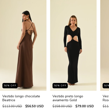
50
%
OFF
50
%
OFF
50
Vestido longo chocolate
Vestido preto longo
Ves
Beatrice
aviamento Gold
Ros
$113.00 USD
$56.50 USD
$158.00 USD
$79.00 USD
$11