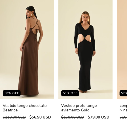
50
%
OFF
50
%
OFF
52
Vestido longo chocolate
Vestido preto longo
conj
Beatrice
aviamento Gold
Nin
$113.00 USD
$56.50 USD
$158.00 USD
$79.00 USD
$10