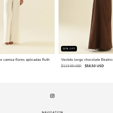
50
%
OFF
 e camisa flores aplicadas Ruth
Vestido longo chocolate Beatric
$113.00 USD
$56.50 USD
NAVIGATION