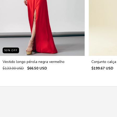
50
%
OFF
Vestido longo pérola negra vermelho
Conjunto calça
$133.00 USD
$66.50 USD
$199.67 USD