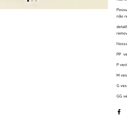
Possu
não r
detal
remov
Nossa
PP ve
P ves
M ves
G ves
GG ve