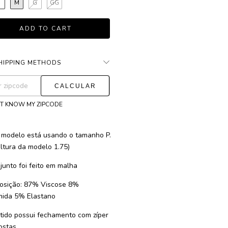
P
M
G
GG
HIPPING METHODS
CHANGE ZIPCODE
ng for zipcode:
'T KNOW MY ZIPCODE
 modelo está usando o tamanho P.
altura da modelo 1.75)
junto foi feito em malha
sição: 87% Viscose 8%
mida 5% Elastano
tido possui fechamento com zíper
ostas.