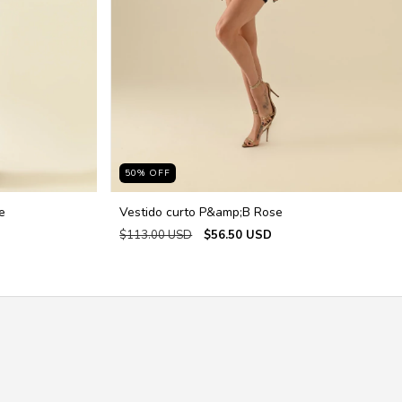
50
%
OFF
e
Vestido curto P&amp;B Rose
$113.00 USD
$56.50 USD