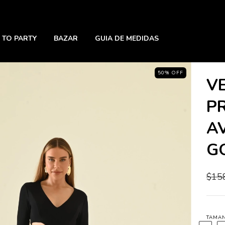
 TO PARTY
BAZAR
GUIA DE MEDIDAS
50
%
OFF
V
P
A
G
$15
TAMA