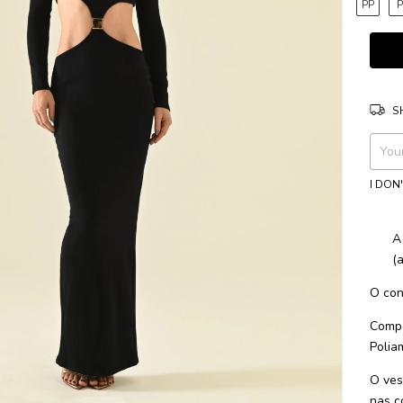
PP
S
Shippi
I DON
A
(
O con
Compo
Polia
O ves
nas c