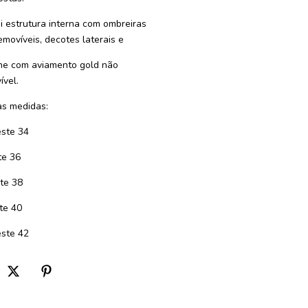
i estrutura interna com ombreiras
emovíveis, decotes laterais e
he com aviamento gold não
ível.
s medidas:
ste 34
te 36
te 38
te 40
ste 42