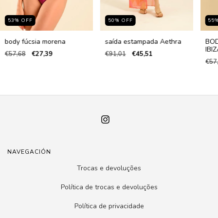
53
%
OFF
50
%
OFF
55
body fúcsia morena
saída estampada Aethra
BOD
IBIZ
€57,68
€27,39
€91,01
€45,51
€57
NAVEGACIÓN
Trocas e devoluções
Política de trocas e devoluções
Política de privacidade