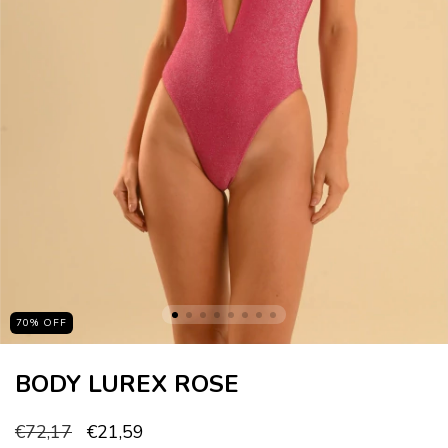
70
%
OFF
BODY LUREX ROSE
€72,17
€21,59