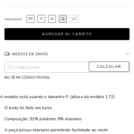
PP
P
M
G
GG
TAMANHO
MEDIOS DE ENVÍO
CAMBIAR CP
Entregas para el CP:
NO SÉ MI CÓDIGO POSTAL
A modelo está usando o tamanho P. (altura da modelo 1.72)
O body foi feito em lurex.
Composição: 91% poliéster 9% elastano
A peça possui elastano permitindo facilidade ao vestir.