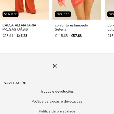
51
%
OFF
50
%
OFF
50
CALÇA ALFAIATARIA
conjunto estampado
Con
PREGAS OÁSIS
Selena
gol
€93,91
€46,23
€115,65
€57,83
€13
NAVEGACIÓN
Trocas e devoluções
Política de trocas e devoluções
Política de privacidade