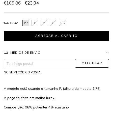
€109,86
€23,04
PP
P
M
G
GG
TAMANHO
MEDIOS DE ENVÍO
CAMBIAR CP
Entregas para el CP:
NO SÉ MI CÓDIGO POSTAL
A modelo está usando o tamanho P. (altura da modelo 1.76)
A peça foi feita em malha lurex.
Composição: 96% poliéster 4% elastano