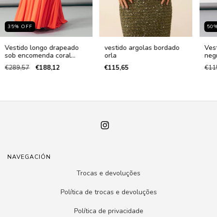
35
%
OFF
50
Vestido longo drapeado
vestido argolas bordado
Ves
sob encomenda coral
orla
neg
sunset
€289,57
€188,12
€115,65
€11
NAVEGACIÓN
Trocas e devoluções
Política de trocas e devoluções
Política de privacidade