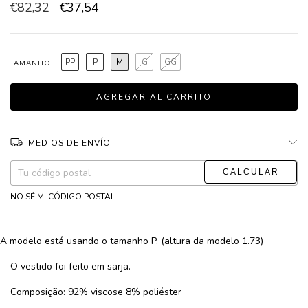
€82,32
€37,54
PP
P
M
G
GG
TAMANHO
MEDIOS DE ENVÍO
CAMBIAR CP
Entregas para el CP:
NO SÉ MI CÓDIGO POSTAL
A modelo está usando o tamanho P. (altura da modelo 1.73)
O vestido foi feito em sarja.
Composição: 92% viscose 8% poliéster