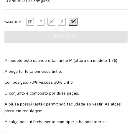
3
x de
R$131,33
sem juros
PP
P
M
G
GG
TAMANHO
A modelo está usando o tamanho P. (altura da modelo 1.76)
A peça foi feita em visco linho.
Composição: 70% viscose 30% linho
O conjunto é composto por duas peças.
A blusa possui lastéx permitindo facilidade ao vestir. As alças
possuem regulagem.
A calça possui fechamento com zíper e bolsos laterais.