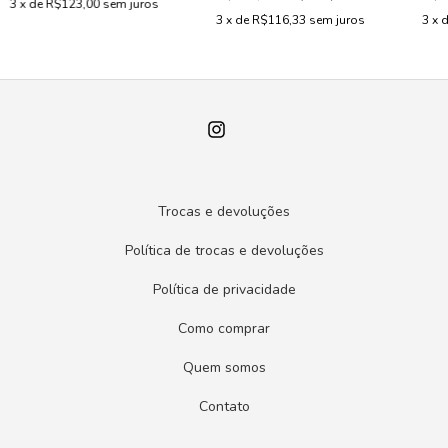
3
x de
R$123,00
sem juros
3
x de
R$116,33
sem juros
3
x 
Trocas e devoluções
Política de trocas e devoluções
Política de privacidade
Como comprar
Quem somos
Contato