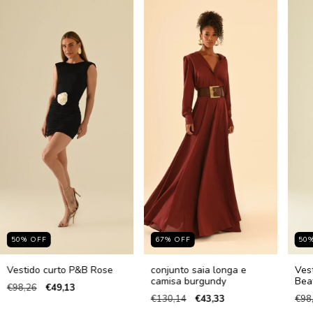
50
%
OFF
67
%
OFF
50
Vestido curto P&B Rose
conjunto saia longa e
Ves
camisa burgundy
Beat
€98,26
€49,13
€130,14
€43,33
€98