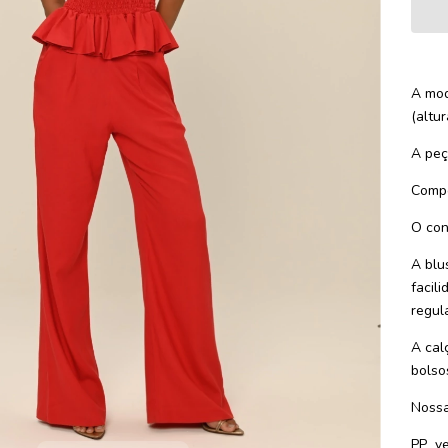
A mod
(altu
A peça
Compo
O con
A blu
facil
regul
A cal
bolsos
Nossa
PP
v