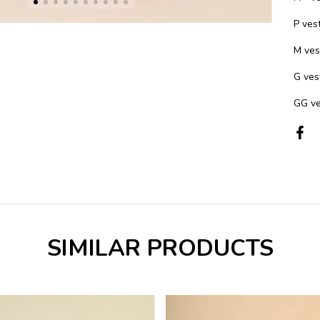
P ves
M ves
G ves
GG ve
SIMILAR PRODUCTS