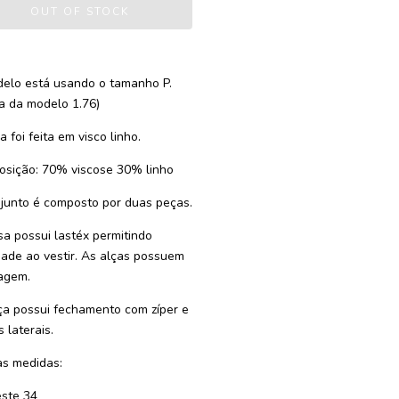
elo está usando o tamanho P.
ra da modelo 1.76)
 foi feita em visco linho.
sição: 70% viscose 30% linho
junto é composto por duas peças.
sa possui lastéx permitindo
idade ao vestir. As alças possuem
agem.
ça possui fechamento com zíper e
 laterais.
s medidas:
este 34