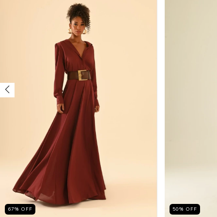
67
%
OFF
50
%
OFF