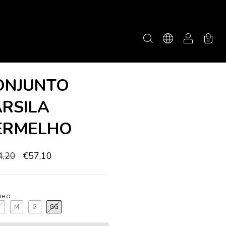
0
ONJUNTO
ARSILA
ERMELHO
4,20
€57,10
NHO
P
M
G
GG