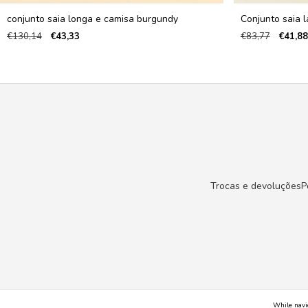
conjunto saia longa e camisa burgundy
Conjunto saia l
€130,14
€43,33
€83,77
€41,88
Trocas e devoluções
P
While navi