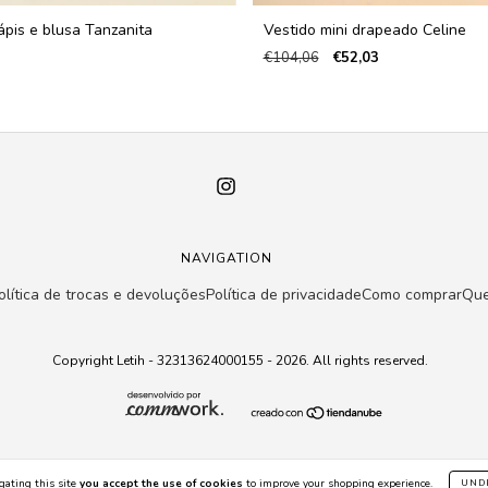
ápis e blusa Tanzanita
Vestido mini drapeado Celine
€104,06
€52,03
NAVIGATION
olítica de trocas e devoluções
Política de privacidade
Como comprar
Qu
Copyright Letih - 32313624000155 - 2026. All rights reserved.
gating this site
you accept the use of cookies
to improve your shopping experience.
UND