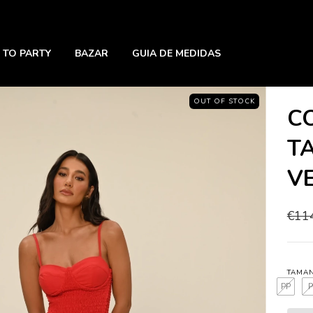
 TO PARTY
BAZAR
GUIA DE MEDIDAS
OUT OF STOCK
C
T
V
€11
TAMA
PP