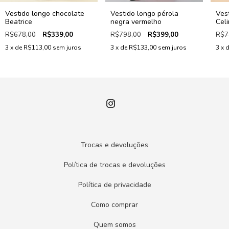
Vestido longo chocolate
Vestido longo pérola
Ves
Beatrice
negra vermelho
Cel
R$678,00
R$339,00
R$798,00
R$399,00
R$7
3
x de
R$113,00
sem juros
3
x de
R$133,00
sem juros
3
x 
Trocas e devoluções
Política de trocas e devoluções
Política de privacidade
Como comprar
Quem somos