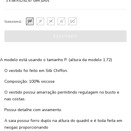
3
x de
R$292,67
sem juros
PP
P
M
G
GG
TAMANHO
A modelo está usando o tamanho P. (altura da modelo 1.72)
O vestido foi feito em Silk Chiffon.
Composição: 100% viscose
O vestido possui amarração permitindo regulagem no busto e
nas costas.
Possui detalhe com aviamento.
A saia possui forro duplo na altura do quadril e é toda feita em
nesgas proporcionando