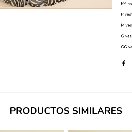
PP ve
P ves
M ves
G ves
GG ve
PRODUCTOS SIMILARES