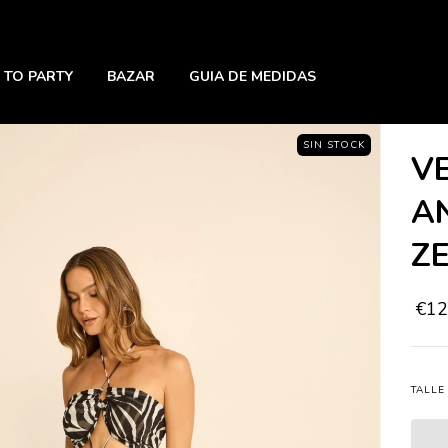
 TO PARTY
BAZAR
GUIA DE MEDIDAS
SIN STOCK
V
A
Z
€12
TALLE