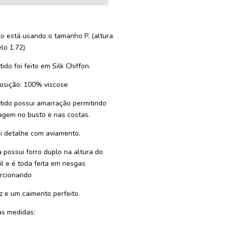
o está usando o tamanho P. (altura
lo 1.72)
ido foi feito em Silk Chiffon.
sição: 100% viscose
tido possui amarração permitindo
agem no busto e nas costas.
i detalhe com aviamento.
a possui forro duplo na altura do
il e é toda feita em nesgas
rcionando
ez e um caimento perfeito.
s medidas: