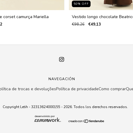
50
%
OFF
e corset camurça Mariella
Vestido longo chocolate Beatric
32
€98,26
€49,13
NAVEGACIÓN
olítica de trocas e devoluções
Política de privacidade
Como comprar
Qu
Copyright Letih - 32313624000155 - 2026. Todos los derechos reservados.