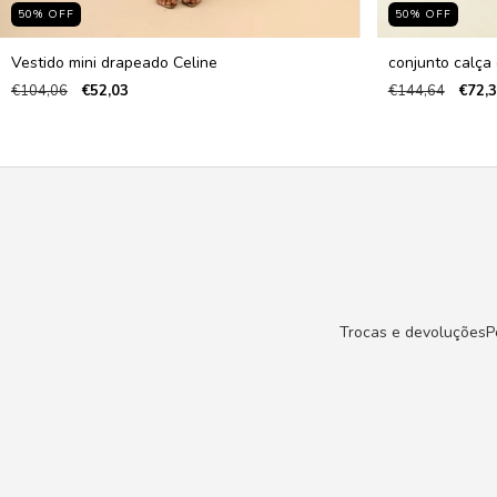
50
%
OFF
50
%
OFF
Vestido mini drapeado Celine
conjunto calça 
€104,06
€52,03
€144,64
€72,
Trocas e devoluções
P