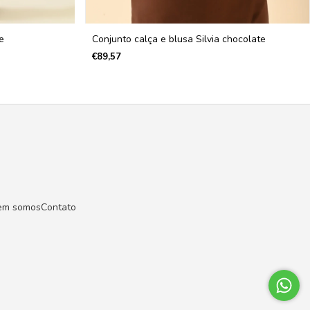
e
Conjunto calça e blusa Silvia chocolate
€89,57
em somos
Contato