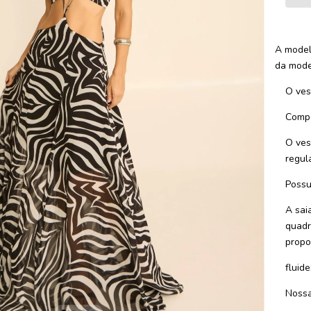
A model
da mode
O vest
Compo
O ves
regul
Possu
A sai
quadr
propo
fluid
Nossa