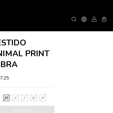
0
ESTIDO
NIMAL PRINT
EBRA
7,25
XS
S
L
XL
M