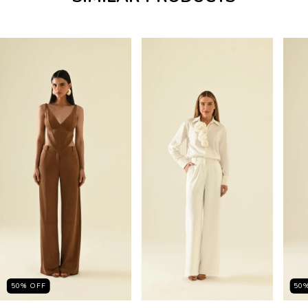
50
%
OFF
50