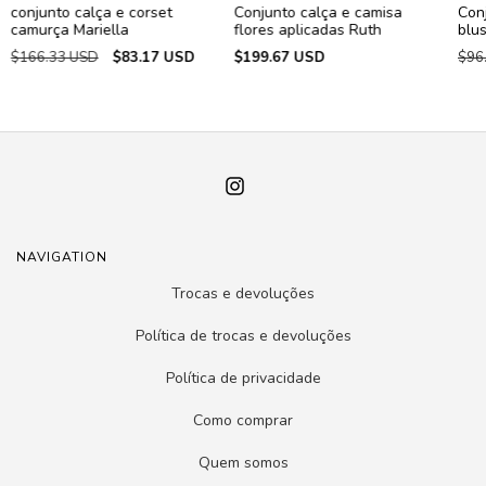
conjunto calça e corset
Conjunto calça e camisa
Conj
camurça Mariella
flores aplicadas Ruth
blu
$166.33 USD
$83.17 USD
$199.67 USD
$96
NAVIGATION
Trocas e devoluções
Política de trocas e devoluções
Política de privacidade
Como comprar
Quem somos